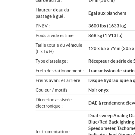
Garde au sol :
14 in (36 cm)
Hauteur d’eau du
Égal aux planchers
passage à gué :
PNBV :
3600 lbs (1633 kg)
Poids à vide estimé :
868 kg (1 913 lb)
Taille totale du véhicule
120 x 65 x 79 in (305 
(L x l x H) :
Type d’attelage :
Récepteur de série de 
Frein de stationnement :
Transmission de stat
Freins avant et arrière :
Disque hydraulique à q
Couleur / motifs :
Noir onyx
Direction assistée
DAE à rendement élev
électronique :
Dual-sweep Analog Dial
Blue/Red Backlighting 
Speedometer, Tachomet
Instrumentation :
Indicator, Fuel Gauge,