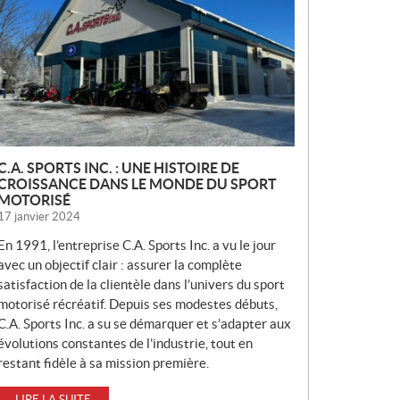
V
E
L
L
E
S
C.A. SPORTS INC. : UNE HISTOIRE DE
CROISSANCE DANS LE MONDE DU SPORT
MOTORISÉ
17 janvier 2024
En 1991, l’entreprise C.A. Sports Inc. a vu le jour
avec un objectif clair : assurer la complète
satisfaction de la clientèle dans l’univers du sport
motorisé récréatif. Depuis ses modestes débuts,
C.A. Sports Inc. a su se démarquer et s’adapter aux
évolutions constantes de l’industrie, tout en
restant fidèle à sa mission première.
LIRE LA SUITE