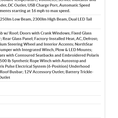
nder, DC Outlet, USB Charge Port, Automatic Speed
ements starting at 16 mph to max speed.
1250lm Low Beam, 2300lm High Beam, Dual LED Tail
b w/ Roof; Doors with Crank Windows; Fixed Glass
 Rear Glass Panel; Factory-Installed Heat, AC, Defrost;
ium Steering Wheel and Interior Accents; NorthStar
 Bumper with Integrated Winch, Plow & LED Mounts;
ts with Contoured Seatbacks and Embroidered Polaris
4500 lb Synthetic Rope Winch with Autostop and
is Pulse Electrical System (6-Position) Underhood
Roof Busbar; 12V Accessory Outlet; Battery Trickle-
Outlet