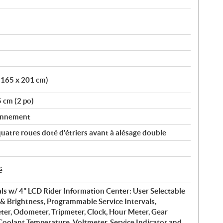
x 165 x 201 cm)
5 cm (2 po)
ionnement
uatre roues doté d'étriers avant à alésage double
é
s w/ 4" LCD Rider Information Center: User Selectable
& Brightness, Programmable Service Intervals,
er, Odometer, Tripmeter, Clock, Hour Meter, Gear
 Coolant Temperature, Voltmeter, Service Indicator and