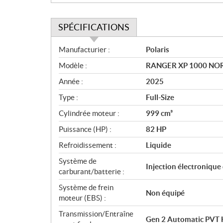
SPÉCIFICATIONS
S
Manufacturier :
Polaris
p
Modèle :
RANGER XP 1000 NOR
é
c
Année :
2025
i
Type :
Full-Size
f
i
Cylindrée moteur :
999 cm³
c
Puissance (HP) :
82 HP
a
Refroidissement :
Liquide
t
i
Système de
Injection électronique
o
carburant/batterie :
n
Système de frein
s
Non équipé
moteur (EBS) :
Transmission/Entraîne
Gen 2 Automatic PVT 