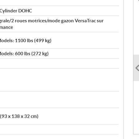
 Cylinder DOHC
égrale/2 roues motrices/mode gazon VersaTrac sur
rmance
odels: 1100 lbs (499 kg)
odels: 600 lbs (272 kg)
 (93 x 138 x 32 cm)