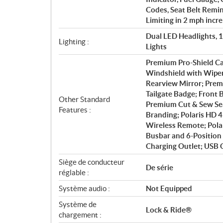
Codes, Seat Belt Remi
Limiting in 2 mph incr
Dual LED Headlights, 
Lighting :
Lights
Premium Pro-Shield Ca
Windshield with Wiper;
Rearview Mirror; Prem
Tailgate Badge; Front
Other Standard
Premium Cut & Sew Sea
Features :
Branding; Polaris HD 
Wireless Remote; Polar
Busbar and 6-Position 
Charging Outlet; USB 
Siège de conducteur
De série
réglable :
Système audio :
Not Equipped
Système de
Lock & Ride®
chargement :