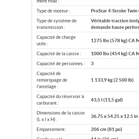
ment final :
Type de moteur :
ProStar 4-Stroke Twin
Type de système de
Véritable traction int
transmission :
demande haute perfo
Capacité de charge
1275 lbs (578 kg) CA M
utile :
Capacité de la caisse :
1000 lbs (454 kg) CA M
Capacité de personnes :
3
Capacité de
remorquage de
1 133,9 kg (2 500 lb)
l’attelage :
Capacité du réservoir à
43,5 l (11,5 gal)
carburant :
Dimensions de la caisse
36.75 x 54.25 x 12.5 in
(L x l x H) :
Empattement :
206 cm (81 po)