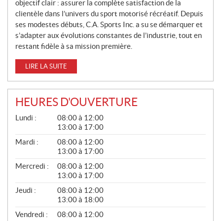
objectif clair : assurer la complète satisfaction de la
clientèle dans l’univers du sport motorisé récréatif. Depuis
ses modestes débuts, C.A. Sports Inc. a su se démarquer et
s’adapter aux évolutions constantes de l’industrie, tout en
restant fidèle à sa mission première.
LIRE LA SUITE
HEURES D'OUVERTURE
G
Lundi :
08:00 à 12:00
É
13:00 à 17:00
N
É
Mardi :
08:00 à 12:00
R
13:00 à 17:00
A
L
Mercredi :
08:00 à 12:00
13:00 à 17:00
Jeudi :
08:00 à 12:00
13:00 à 18:00
Vendredi :
08:00 à 12:00