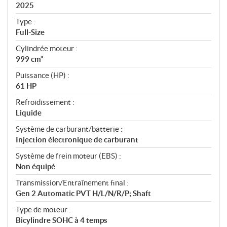
i
2025
c
Type :
a
Full-Size
t
Cylindrée moteur :
i
999 cm³
o
n
Puissance (HP) :
s
61 HP
Refroidissement :
Liquide
Système de carburant/batterie :
Injection électronique de carburant
Système de frein moteur (EBS) :
Non équipé
Transmission/Entraînement final :
Gen 2 Automatic PVT H/L/N/R/P; Shaft
Type de moteur :
Bicylindre SOHC à 4 temps