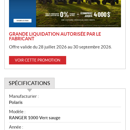
i
o
n
GRANDE LIQUIDATION AUTORISÉE PAR LE
FABRICANT
Offre valide du 28 juillet 2026 au 30 septembre 2026.
VOIR CETTE PROMOTION
SPÉCIFICATIONS
S
Manufacturier :
p
Polaris
é
Modèle :
c
RANGER 1000 Vert sauge
i
f
Année :