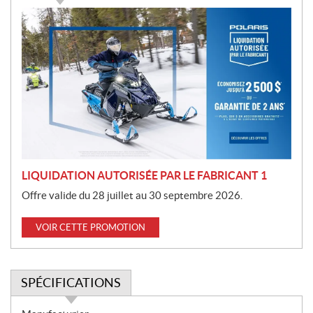
P
r
o
m
o
t
i
o
n
LIQUIDATION AUTORISÉE PAR LE FABRICANT 1
Offre valide du 28 juillet au 30 septembre 2026.
VOIR CETTE PROMOTION
SPÉCIFICATIONS