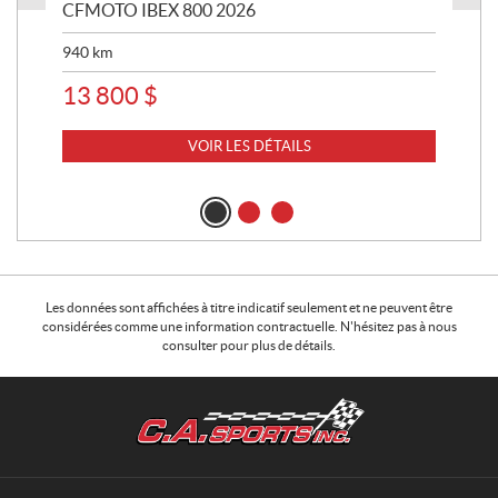
CFMOTO IBEX 800 2026
HA
940
km
63 
13 800
$
8 
VOIR LES DÉTAILS
Les données sont affichées à titre indicatif seulement et ne peuvent être
considérées comme une information contractuelle. N'hésitez pas à nous
consulter pour plus de détails.
C
C
o
.
n
A
t
.