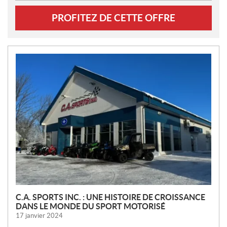
PROFITEZ DE CETTE OFFRE
N
O
U
V
E
L
L
E
S
C.A. SPORTS INC. : UNE HISTOIRE DE CROISSANCE
DANS LE MONDE DU SPORT MOTORISÉ
17 janvier 2024