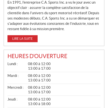
En 1991, l’entreprise C.A. Sports Inc. a vu le jour avec un
objectif clair : assurer la complète satisfaction de la
clientèle dans l’univers du sport motorisé récréatif. Depuis
ses modestes débuts, C.A. Sports Inc. a su se démarquer et
s’adapter aux évolutions constantes de l’industrie, tout en
restant fidèle à sa mission première.
LIRE LA SUITE
HEURES D'OUVERTURE
G
Lundi :
08:00 à 12:00
É
13:00 à 17:00
N
É
Mardi :
08:00 à 12:00
R
13:00 à 17:00
A
L
Mercredi :
08:00 à 12:00
13:00 à 17:00
Jeudi :
08:00 à 12:00
13:00 à 18:00