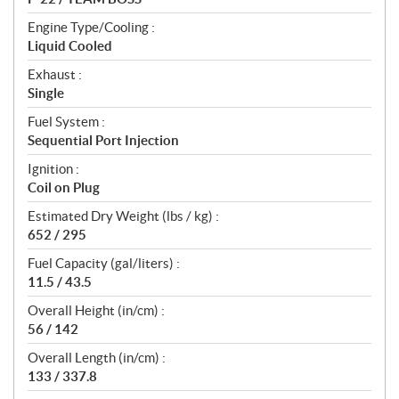
Engine Type/Cooling :
Liquid Cooled
Exhaust :
Single
Fuel System :
Sequential Port Injection
Ignition :
Coil on Plug
Estimated Dry Weight (lbs / kg) :
652 / 295
Fuel Capacity (gal/liters) :
11.5 / 43.5
Overall Height (in/cm) :
56 / 142
Overall Length (in/cm) :
133 / 337.8