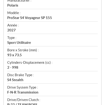
S
Manufacturier :
p
Polaris
é
Modèle :
c
ProStar S4 Voyageur SP 155
i
f
Année :
i
2027
c
Type :
a
Sport Utilitaire
t
Bore x Stroke (mm) :
i
93 x 73.5
o
n
Cylinders-Displacement (cc) :
s
2 - 998
Disc Brake Type :
S4 Stealth
Drive System Type :
F-N-R Transmission
Drive/Driven Clutch :
P-22 / TEAM BOSS