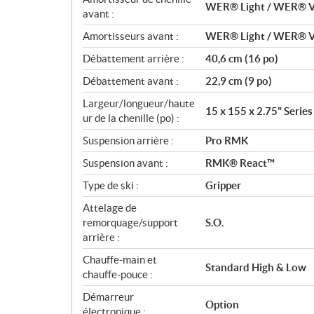
WER® Light / WER® V
avant :
Amortisseurs avant :
WER® Light / WER® V
Débattement arrière :
40,6 cm (16 po)
Débattement avant :
22,9 cm (9 po)
Largeur/longueur/haute
15 x 155 x 2.75" Series 
ur de la chenille (po) :
Suspension arrière :
Pro RMK
Suspension avant :
RMK® React™
Type de ski :
Gripper
Attelage de
remorquage/support
S.O.
arrière :
Chauffe-main et
Standard High & Low
chauffe-pouce :
Démarreur
Option
électronique :