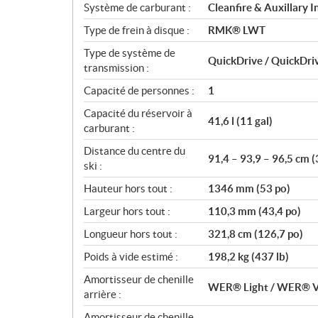
Système de carburant :
Cleanfire & Auxillary I
Type de frein à disque :
RMK® LWT
Type de système de
QuickDrive / QuickDri
transmission :
Capacité de personnes :
1
Capacité du réservoir à
41,6 l (11 gal)
carburant :
Distance du centre du
91,4 – 93,9 – 96,5 cm (
ski :
Hauteur hors tout :
1346 mm (53 po)
Largeur hors tout :
110,3 mm (43,4 po)
Longueur hors tout :
321,8 cm (126,7 po)
Poids à vide estimé :
198,2 kg (437 lb)
Amortisseur de chenille
WER® Light / WER® V
arrière :
Amortisseur de chenille