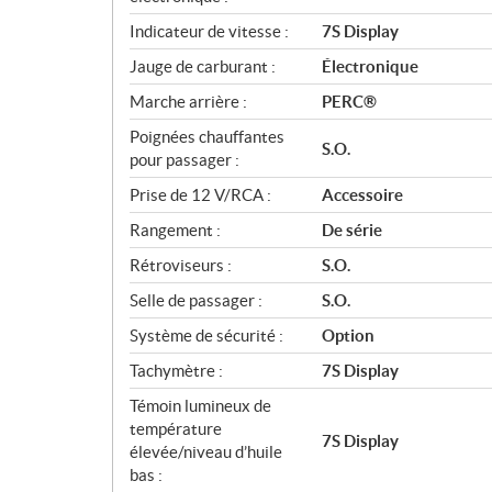
Indicateur de vitesse :
7S Display
Jauge de carburant :
Électronique
Marche arrière :
PERC®
Poignées chauffantes
S.O.
pour passager :
Prise de 12 V/RCA :
Accessoire
Rangement :
De série
Rétroviseurs :
S.O.
Selle de passager :
S.O.
Système de sécurité :
Option
Tachymètre :
7S Display
Témoin lumineux de
température
7S Display
élevée/niveau d’huile
bas :