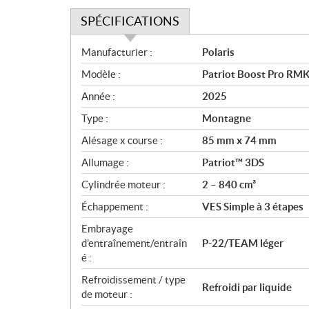
SPÉCIFICATIONS
S
Manufacturier :
Polaris
p
Modèle :
Patriot Boost Pro RM
é
c
Année :
2025
i
Type :
Montagne
f
i
Alésage x course :
85 mm x 74 mm
c
Allumage :
Patriot™ 3DS
a
Cylindrée moteur :
2 – 840 cm³
t
i
Échappement :
VES Simple à 3 étapes
o
Embrayage
n
d’entraînement/entraîn
P-22/TEAM léger
s
é :
Refroidissement / type
Refroidi par liquide
de moteur :