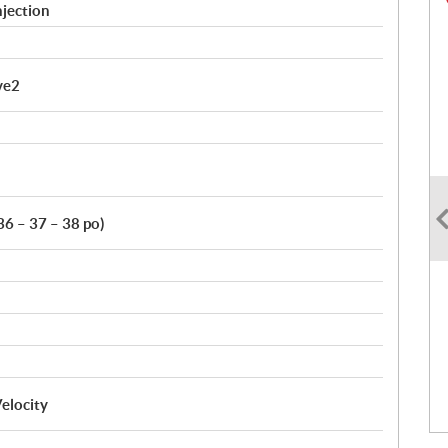
njection
ve2
36 – 37 – 38 po)
elocity