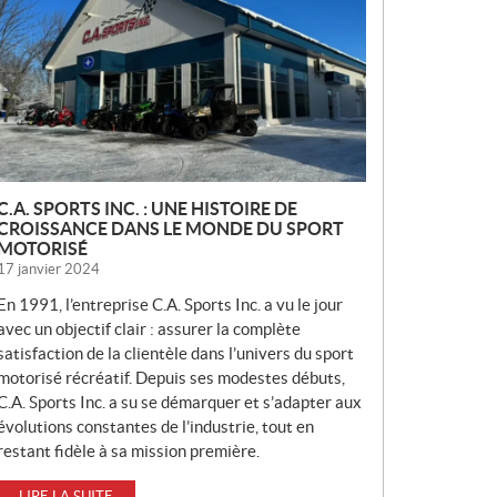
V
E
L
L
E
S
C.A. SPORTS INC. : UNE HISTOIRE DE
CROISSANCE DANS LE MONDE DU SPORT
MOTORISÉ
17 janvier 2024
En 1991, l’entreprise C.A. Sports Inc. a vu le jour
avec un objectif clair : assurer la complète
satisfaction de la clientèle dans l’univers du sport
motorisé récréatif. Depuis ses modestes débuts,
C.A. Sports Inc. a su se démarquer et s’adapter aux
évolutions constantes de l’industrie, tout en
restant fidèle à sa mission première.
LIRE LA SUITE