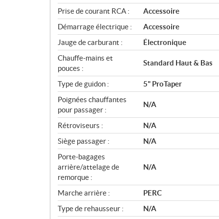
Prise de courant RCA :
Accessoire
Démarrage électrique :
Accessoire
Jauge de carburant :
Électronique
Chauffe-mains et
Standard Haut & Bas
pouces :
Type de guidon :
5" ProTaper
Poignées chauffantes
N/A
pour passager :
Rétroviseurs :
N/A
Siège passager :
N/A
Porte-bagages
arrière/attelage de
N/A
remorque :
Marche arrière :
PERC
Type de rehausseur :
N/A