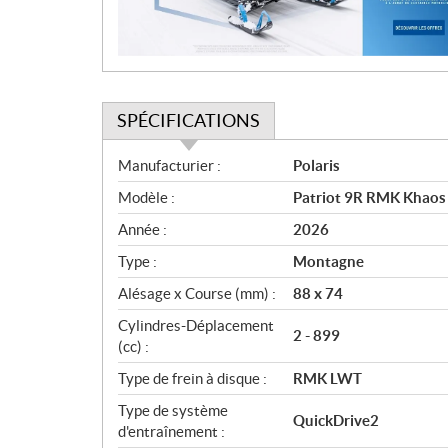
o
n
SPÉCIFICATIONS
S
Manufacturier :
Polaris
p
Modèle :
Patriot 9R RMK Khaos 
é
c
Année :
2026
i
Type :
Montagne
f
i
Alésage x Course (mm) :
88 x 74
c
Cylindres-Déplacement
2 - 899
a
(cc) :
t
Type de frein à disque :
RMK LWT
i
o
Type de système
QuickDrive2
n
d'entraînement :