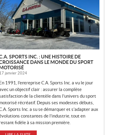
V
E
L
L
E
S
C.A. SPORTS INC. : UNE HISTOIRE DE
CROISSANCE DANS LE MONDE DU SPORT
MOTORISÉ
17 janvier 2024
En 1991, l’entreprise C.A. Sports Inc. a vu le jour
avec un objectif clair : assurer la complète
satisfaction de la clientèle dans l’univers du sport
motorisé récréatif. Depuis ses modestes débuts,
C.A. Sports Inc. a su se démarquer et s’adapter aux
évolutions constantes de l’industrie, tout en
restant fidèle à sa mission première.
LIRE LA SUITE