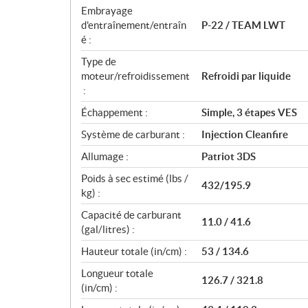
s
Embrayage
d'entraînement/entraîn
P-22 / TEAM LWT
é :
Type de
moteur/refroidissement
Refroidi par liquide
:
Échappement :
Simple, 3 étapes VES
Système de carburant :
Injection Cleanfire
Allumage :
Patriot 3DS
Poids à sec estimé (lbs /
432/195.9
kg) :
Capacité de carburant
11.0 / 41.6
(gal/litres) :
Hauteur totale (in/cm) :
53 / 134.6
Longueur totale
126.7 / 321.8
(in/cm) :