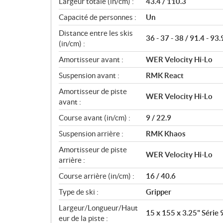
Largeur totale (in/cm) :
43.4 / 110.3
Capacité de personnes :
Un
Distance entre les skis
36 - 37 - 38 / 91.4 - 93.
(in/cm) :
Amortisseur avant :
WER Velocity Hi-Lo
Suspension avant :
RMK React
Amortisseur de piste
WER Velocity Hi-Lo
avant :
Course avant (in/cm) :
9 / 22.9
Suspension arrière :
RMK Khaos
Amortisseur de piste
WER Velocity Hi-Lo
arrière :
Course arrière (in/cm) :
16 / 40.6
Type de ski :
Gripper
Largeur/Longueur/Haut
15 x 155 x 3.25" Série 
eur de la piste :