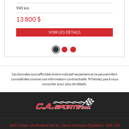
940
km
63 
13 800
$
8 
VOIR LES DÉTAILS
Les données sont affichées à titre indicatif seulement et ne peuvent être
considérées comme une information contractuelle. N'hésitez pas à nous
consulter pour plus de détails.
C
C
o
.
n
A
t
.
a
S
663, Chem. de Rivière-Verte
,
Saint-Antonin
(Québec)
G0L 2J0