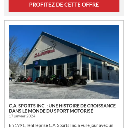
PROFITEZ DE CETTE OFFRE
N
O
U
V
E
L
L
E
S
C.A. SPORTS INC. : UNE HISTOIRE DE CROISSANCE
DANS LE MONDE DU SPORT MOTORISÉ
17 janvier 2024
En 1991, l’entreprise C.A. Sports Inc. a vu le jour avec un