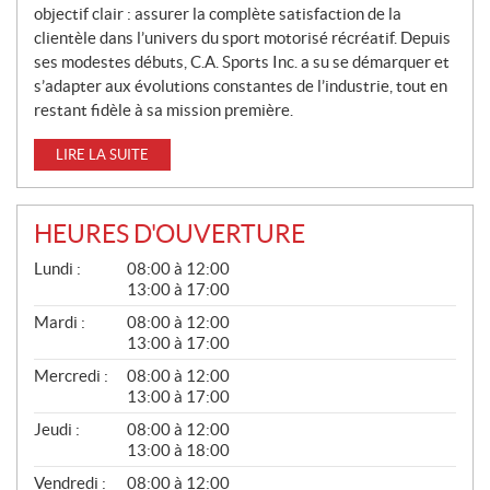
objectif clair : assurer la complète satisfaction de la
clientèle dans l’univers du sport motorisé récréatif. Depuis
ses modestes débuts, C.A. Sports Inc. a su se démarquer et
s’adapter aux évolutions constantes de l’industrie, tout en
restant fidèle à sa mission première.
LIRE LA SUITE
HEURES D'OUVERTURE
G
Lundi :
08:00 à 12:00
É
13:00 à 17:00
N
É
Mardi :
08:00 à 12:00
R
13:00 à 17:00
A
L
Mercredi :
08:00 à 12:00
13:00 à 17:00
Jeudi :
08:00 à 12:00
13:00 à 18:00
Vendredi :
08:00 à 12:00