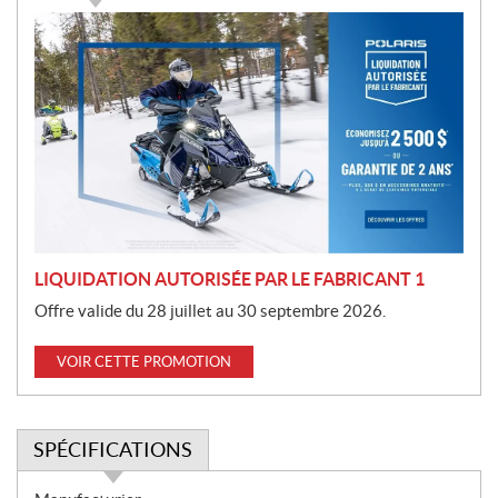
P
r
o
m
o
t
i
o
n
LIQUIDATION AUTORISÉE PAR LE FABRICANT 1
Offre valide du 28 juillet au 30 septembre 2026.
VOIR CETTE PROMOTION
SPÉCIFICATIONS