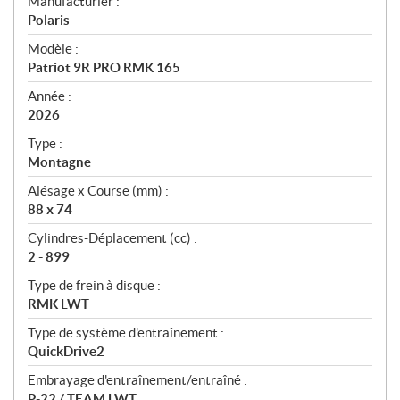
S
Manufacturier :
p
Polaris
é
Modèle :
c
Patriot 9R PRO RMK 165
i
f
Année :
i
2026
c
Type :
a
Montagne
t
Alésage x Course (mm) :
i
88 x 74
o
n
Cylindres-Déplacement (cc) :
s
2 - 899
Type de frein à disque :
RMK LWT
Type de système d'entraînement :
QuickDrive2
Embrayage d'entraînement/entraîné :
P-22 / TEAM LWT