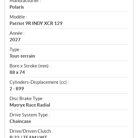
S
Manufacturier :
p
Polaris
é
Modèle :
c
Patriot 9R INDY XCR 129
i
f
Année :
i
2027
c
Type :
a
Tout-terrain
t
Bore x Stroke (mm) :
i
88 x 74
o
n
Cylinders-Displacement (cc) :
s
2 - 899
Disc Brake Type :
Matryx Race Radial
Drive System Type :
Chaincase
Drive/Driven Clutch :
P-22 / TEAM LWT