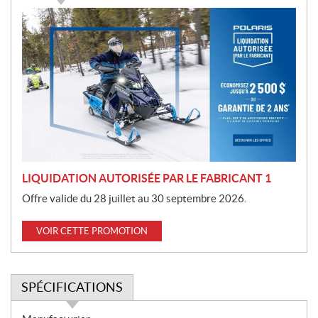
P
r
o
m
o
t
i
o
n
LIQUIDATION AUTORISÉE PAR LE FABRICANT 1
Offre valide du 28 juillet au 30 septembre 2026.
VOIR CETTE PROMOTION
SPÉCIFICATIONS