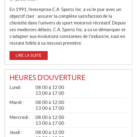
En 1991, l’entreprise C.A. Sports Inc. a vu le jour avec un
objectif clair : assurer la complète satisfaction de la
clientèle dans l’univers du sport motorisé récréatif. Depuis
ses modestes débuts, C.A. Sports Inc. a su se démarquer et
s’adapter aux évolutions constantes de l’industrie, tout en
restant fidèle à sa mission première.
LIRE LA SUITE
HEURES D'OUVERTURE
G
Lundi :
08:00 à 12:00
É
13:00 à 17:00
N
É
Mardi :
08:00 à 12:00
R
13:00 à 17:00
A
L
Mercredi :
08:00 à 12:00
13:00 à 17:00
Jeudi :
08:00 à 12:00