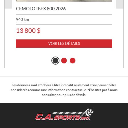
CFMOTO IBEX 800 2026
HA
940
km
63 
13 800
$
8 
VOIR LES DÉTAILS
Les données sont affichées à titre indicatif seulement et ne peuvent être
considérées comme une information contractuelle. N'hésitez pas à nous
consulter pour plus de détails.
C
C
o
.
n
A