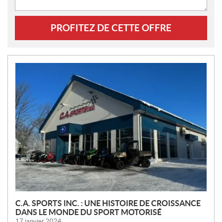
PROFITEZ DE CETTE OFFRE
N
O
U
V
E
L
L
E
S
C.A. SPORTS INC. : UNE HISTOIRE DE CROISSANCE
DANS LE MONDE DU SPORT MOTORISÉ
17 janvier 2024