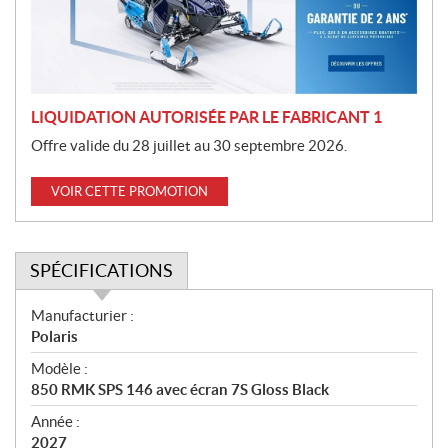
i
o
n
LIQUIDATION AUTORISÉE PAR LE FABRICANT 1
Offre valide du 28 juillet au 30 septembre 2026.
VOIR CETTE PROMOTION
SPÉCIFICATIONS
S
Manufacturier :
p
Polaris
é
Modèle :
c
850 RMK SPS 146 avec écran 7S Gloss Black
i
f
Année :
i
2027