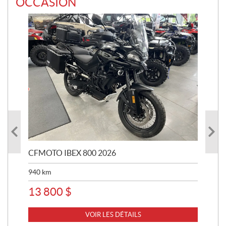
OCCASION
CFMOTO IBEX 800 2026
HA
940
km
63 
13 800
$
8 
VOIR LES DÉTAILS