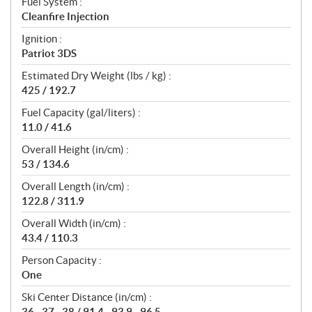
Fuel System :
Cleanfire Injection
Ignition :
Patriot 3DS
Estimated Dry Weight (lbs / kg) :
425 / 192.7
Fuel Capacity (gal/liters) :
11.0 / 41.6
Overall Height (in/cm) :
53 / 134.6
Overall Length (in/cm) :
122.8 / 311.9
Overall Width (in/cm) :
43.4 / 110.3
Person Capacity :
One
Ski Center Distance (in/cm) :
36 - 37 - 38 / 91.4 - 93.9 - 96.5