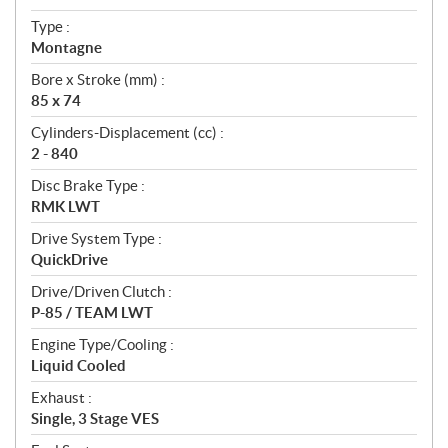
c
Type :
a
Montagne
t
Bore x Stroke (mm) :
i
85 x 74
o
n
Cylinders-Displacement (cc) :
s
2 - 840
Disc Brake Type :
RMK LWT
Drive System Type :
QuickDrive
Drive/Driven Clutch :
P-85 / TEAM LWT
Engine Type/Cooling :
Liquid Cooled
Exhaust :
Single, 3 Stage VES