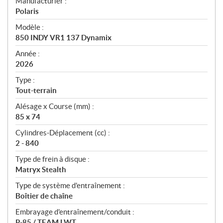
S
Manufacturier :
p
Polaris
é
Modèle :
c
850 INDY VR1 137 Dynamix
i
f
Année :
i
2026
c
Type :
a
Tout-terrain
t
Alésage x Course (mm) :
i
85 x 74
o
n
Cylindres-Déplacement (cc) :
s
2 - 840
Type de frein à disque :
Matryx Stealth
Type de système d'entraînement :
Boîtier de chaîne
Embrayage d'entraînement/conduit :
P-85 / TEAM LWT