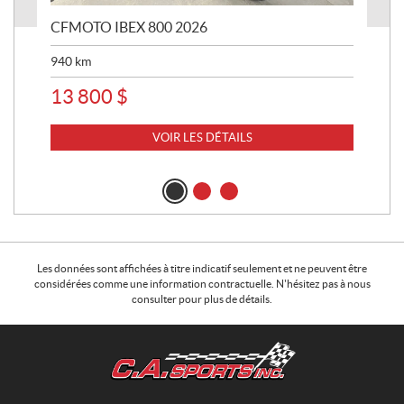
CFMOTO IBEX 800 2026
HA
940
km
63 
13 800
$
8 
VOIR LES DÉTAILS
Les données sont affichées à titre indicatif seulement et ne peuvent être
considérées comme une information contractuelle. N'hésitez pas à nous
consulter pour plus de détails.
C
C
o
.
n
A