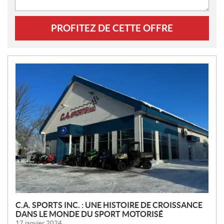
PROFITEZ DE CETTE OFFRE
N
O
U
V
E
L
L
E
S
C.A. SPORTS INC. : UNE HISTOIRE DE CROISSANCE
DANS LE MONDE DU SPORT MOTORISÉ
17 janvier 2024