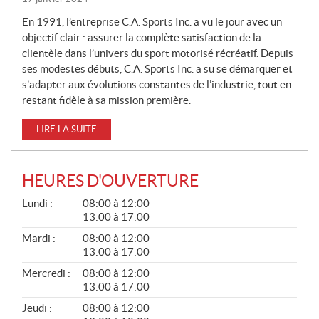
En 1991, l’entreprise C.A. Sports Inc. a vu le jour avec un
objectif clair : assurer la complète satisfaction de la
clientèle dans l’univers du sport motorisé récréatif. Depuis
ses modestes débuts, C.A. Sports Inc. a su se démarquer et
s’adapter aux évolutions constantes de l’industrie, tout en
restant fidèle à sa mission première.
LIRE LA SUITE
HEURES D'OUVERTURE
G
Lundi :
08:00 à 12:00
É
13:00 à 17:00
N
É
Mardi :
08:00 à 12:00
R
13:00 à 17:00
A
L
Mercredi :
08:00 à 12:00
13:00 à 17:00
Jeudi :
08:00 à 12:00