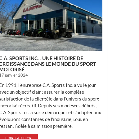
V
E
L
L
E
S
C.A. SPORTS INC. : UNE HISTOIRE DE
CROISSANCE DANS LE MONDE DU SPORT
MOTORISÉ
17 janvier 2024
En 1991, l’entreprise C.A. Sports Inc. a vu le jour
avec un objectif clair : assurer la complète
satisfaction de la clientèle dans l’univers du sport
motorisé récréatif. Depuis ses modestes débuts,
C.A. Sports Inc. a su se démarquer et s’adapter aux
évolutions constantes de l’industrie, tout en
restant fidèle à sa mission première.
LIRE LA SUITE