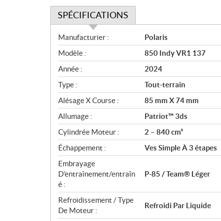
SPÉCIFICATIONS
S
Manufacturier :
Polaris
p
Modèle :
850 Indy VR1 137
é
c
Année :
2024
i
Type :
Tout-terrain
f
i
Alésage X Course :
85 mm X 74 mm
c
Allumage :
Patriot™ 3ds
a
Cylindrée Moteur :
2 – 840 cm³
t
i
Échappement :
Ves Simple À 3 étapes
o
Embrayage
n
D’entraînement/entraîn
P-85 / Team® Léger
s
é :
Refroidissement / Type
Refroidi Par Liquide
De Moteur :