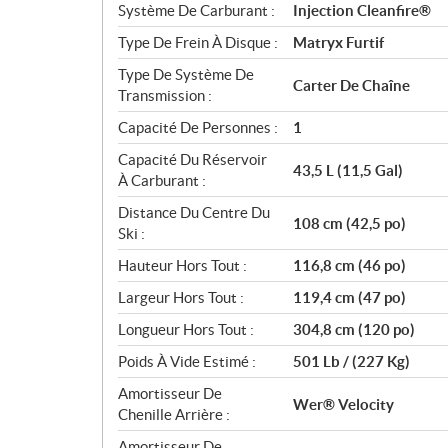
Système De Carburant :
Injection Cleanfire®
Type De Frein À Disque :
Matryx Furtif
Type De Système De
Carter De Chaîne
Transmission :
Capacité De Personnes :
1
Capacité Du Réservoir
43,5 L (11,5 Gal)
À Carburant :
Distance Du Centre Du
108 cm (42,5 po)
Ski :
Hauteur Hors Tout :
116,8 cm (46 po)
Largeur Hors Tout :
119,4 cm (47 po)
Longueur Hors Tout :
304,8 cm (120 po)
Poids À Vide Estimé :
501 Lb / (227 Kg)
Amortisseur De
Wer® Velocity
Chenille Arrière :
Amortisseur De