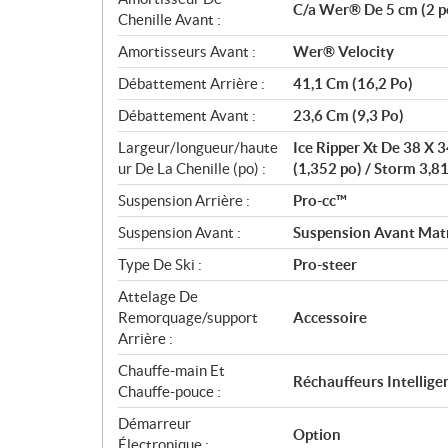
C/a Wer® De 5 cm (2 p
Chenille Avant :
Amortisseurs Avant :
Wer® Velocity
Débattement Arrière :
41,1 Cm (16,2 Po)
Débattement Avant :
23,6 Cm (9,3 Po)
Largeur/longueur/haute
Ice Ripper Xt De 38 X 
ur De La Chenille (po) :
(1,352 po) / Storm 3,81
Suspension Arrière :
Pro-cc™
Suspension Avant :
Suspension Avant Mat
Type De Ski :
Pro-steer
Attelage De
Remorquage/support
Accessoire
Arrière :
Chauffe-main Et
Réchauffeurs Intellige
Chauffe-pouce :
Démarreur
Option
Électronique :