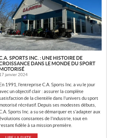
V
E
L
L
E
S
C.A. SPORTS INC. : UNE HISTOIRE DE
CROISSANCE DANS LE MONDE DU SPORT
MOTORISÉ
17 janvier 2024
En 1991, l’entreprise C.A. Sports Inc. a vu le jour
avec un objectif clair : assurer la complète
satisfaction de la clientèle dans l’univers du sport
motorisé récréatif. Depuis ses modestes débuts,
C.A. Sports Inc. a su se démarquer et s’adapter aux
évolutions constantes de l’industrie, tout en
restant fidèle à sa mission première.
LIRE LA SUITE