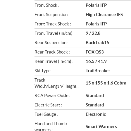
Front Shock :
Polaris IFP
Front Suspension :
High Clearance IFS
Front Track Shock :
Polaris IFP
Front Travel (in/cm) :
9 / 22.8
Rear Suspension :
BackTrak15
Rear Track Shock :
FOX QS3
Rear Travel (in/cm) :
16.5 / 41.9
Ski Type :
TrailBreaker
Track
15 x 155 x 1.6 Cobra
Width/Length/Height :
RCA Power Outlet :
Standard
Electric Start :
Standard
Fuel Gauge :
Electronic
Hand and Thumb
Smart Warmers
warmers :