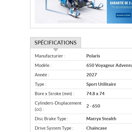
i
o
n
SPÉCIFICATIONS
S
Manufacturier :
Polaris
p
Modèle :
650 Voyageur Adventur
é
c
Année :
2027
i
Type :
Sport Utilitaire
f
i
Bore x Stroke (mm) :
74.8 x 74
c
Cylinders-Displacement
2 - 650
a
(cc) :
t
Disc Brake Type :
Matryx Stealth
i
o
Drive System Type :
Chaincase