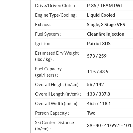
n
Drive/Driven Clutch :
P-85 / TEAM LWT
s
Engine Type/Cooling :
Liquid Cooled
Exhaust :
Single, 3 Stage VES
Fuel System :
Cleanfire Injection
Ignition :
Patriot 3DS
Estimated Dry Weight
573 / 259
(lbs / kg) :
Fuel Capacity
11.5 / 43.5
(gal/liters) :
Overall Height (in/cm) :
56 / 142
Overall Length (in/cm) :
133 / 337.8
Overall Width (in/cm) :
46.5 / 118.1
Person Capacity :
Two
Ski Center Distance
39 - 40 - 41/99.1 - 101.
(in/cm) :