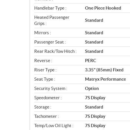
Handlebar Type :
One Piece Hooked
Heated Passenger
Standard
Grips :
Mirrors :
Standard
Passenger Seat :
Standard
Rear Rack/Tow Hitch :
Standard
Reverse :
PERC
Riser Type :
3.35" (85mm) Fixed
Seat Type :
Matryx Performance
Security System :
Option
Speedometer :
7S Display
Storage :
Standard
Tachometer :
7S Display
Temp/Low Oil Light :
7S Display