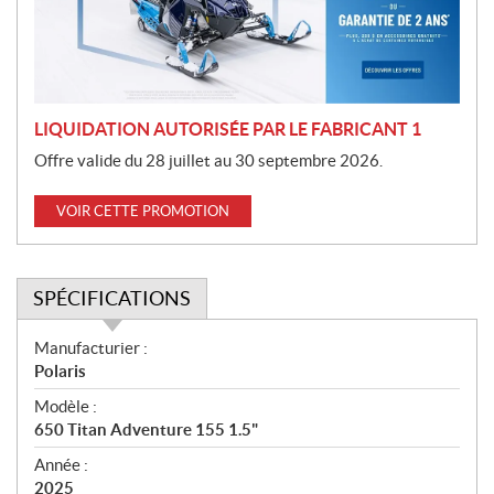
i
o
n
LIQUIDATION AUTORISÉE PAR LE FABRICANT 1
Offre valide du 28 juillet au 30 septembre 2026.
VOIR CETTE PROMOTION
SPÉCIFICATIONS
S
Manufacturier :
p
Polaris
é
Modèle :
c
650 Titan Adventure 155 1.5"
i
f
Année :
i
2025