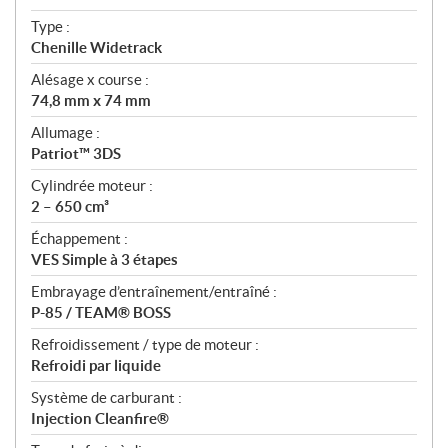
c
Type :
a
Chenille Widetrack
t
Alésage x course :
i
74,8 mm x 74 mm
o
n
Allumage :
s
Patriot™ 3DS
Cylindrée moteur :
2 – 650 cm³
Échappement :
VES Simple à 3 étapes
Embrayage d’entraînement/entraîné :
P-85 / TEAM® BOSS
Refroidissement / type de moteur :
Refroidi par liquide
Système de carburant :
Injection Cleanfire®