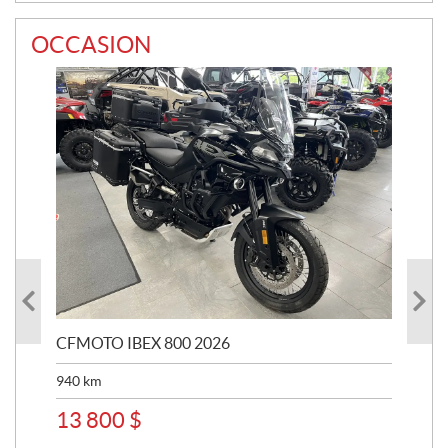
OCCASION
CFMOTO IBEX 800 2026
HA
940
km
63 
13 800
$
8 