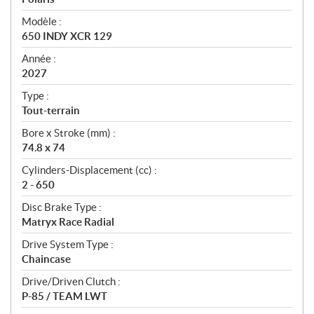
é
Modèle :
c
650 INDY XCR 129
i
f
Année :
i
2027
c
Type :
a
Tout-terrain
t
Bore x Stroke (mm) :
i
74.8 x 74
o
n
Cylinders-Displacement (cc) :
s
2 - 650
Disc Brake Type :
Matryx Race Radial
Drive System Type :
Chaincase
Drive/Driven Clutch :
P-85 / TEAM LWT