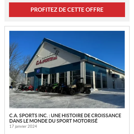
PROFITEZ DE CETTE OFFRE
N
O
U
V
E
L
L
E
S
C.A. SPORTS INC. : UNE HISTOIRE DE CROISSANCE
DANS LE MONDE DU SPORT MOTORISÉ
17 janvier 2024