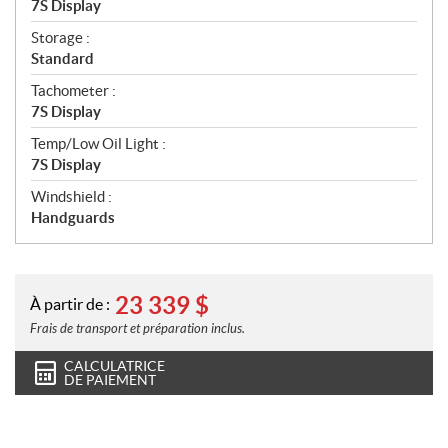
7S Display
Storage :
Standard
Tachometer :
7S Display
Temp/Low Oil Light :
7S Display
Windshield :
Handguards
23 339
$
À partir de :
Frais de transport et préparation inclus.
CALCULATRICE
DE PAIEMENT