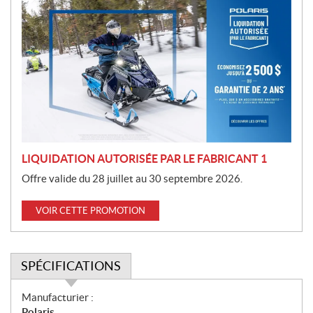
r
o
m
o
t
i
o
n
LIQUIDATION AUTORISÉE PAR LE FABRICANT 1
Offre valide du 28 juillet au 30 septembre 2026.
VOIR CETTE PROMOTION
SPÉCIFICATIONS
S
Manufacturier :
p
Polaris