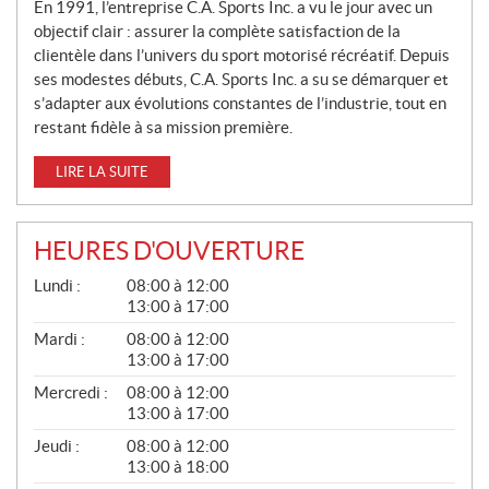
En 1991, l’entreprise C.A. Sports Inc. a vu le jour avec un
objectif clair : assurer la complète satisfaction de la
clientèle dans l’univers du sport motorisé récréatif. Depuis
ses modestes débuts, C.A. Sports Inc. a su se démarquer et
s’adapter aux évolutions constantes de l’industrie, tout en
restant fidèle à sa mission première.
LIRE LA SUITE
HEURES D'OUVERTURE
G
Lundi :
08:00 à 12:00
É
13:00 à 17:00
N
É
Mardi :
08:00 à 12:00
R
13:00 à 17:00
A
L
Mercredi :
08:00 à 12:00
13:00 à 17:00
Jeudi :
08:00 à 12:00
13:00 à 18:00