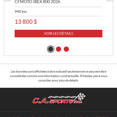
CFMOTO IBEX 800 2026
HA
940
km
63 
13 800
$
8 
VOIR LES DÉTAILS
Les données sont affichées à titre indicatif seulement et ne peuvent être
considérées comme une information contractuelle. N'hésitez pas à nous
consulter pour plus de détails.
C
C
o
.
n
A
t
.