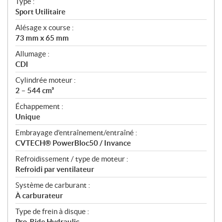
Type :
a
Sport Utilitaire
t
Alésage x course :
i
73 mm x 65 mm
o
n
Allumage :
s
CDI
Cylindrée moteur :
2 – 544 cm³
Échappement :
Unique
Embrayage d’entraînement/entraîné :
CVTECH® PowerBloc50 / Invance
Refroidissement / type de moteur :
Refroidi par ventilateur
Système de carburant :
À carburateur
Type de frein à disque :
Pro-Ride Hydraulic