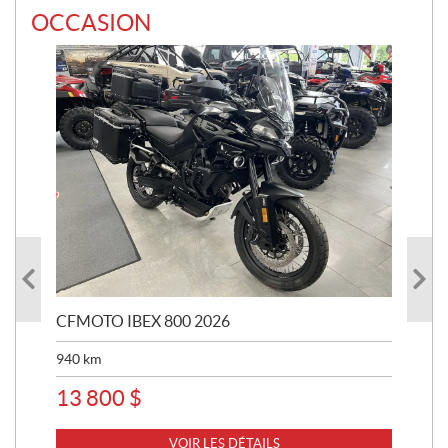
OCCASION
CFMOTO IBEX 800 2026
HA
940
km
63 
13 800
$
8 
VOIR LES DÉTAILS