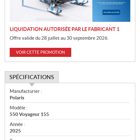
o
n
LIQUIDATION AUTORISÉE PAR LE FABRICANT 1
Offre valide du 28 juillet au 30 septembre 2026.
VOIR CETTE PROMOTION
SPÉCIFICATIONS
S
Manufacturier :
p
Polaris
é
Modèle :
c
550 Voyageur 155
i
f
Année :
i
2025
c