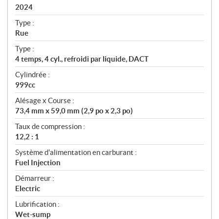
i
2024
c
Type :
a
Rue
t
Type :
i
4 temps, 4 cyl., refroidi par liquide, DACT
o
n
Cylindrée :
s
999cc
Alésage x Course :
73,4 mm x 59,0 mm (2,9 po x 2,3 po)
Taux de compression :
12,2 : 1
Système d'alimentation en carburant :
Fuel Injection
Démarreur :
Electric
Lubrification :
Wet-sump