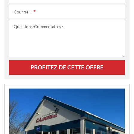
Courriel :
*
Questions/Commentaires :
PROFITEZ DE CETTE OFFRE
N
O
U
V
E
L
L