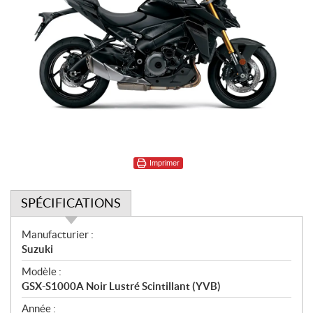
Imprimer
SPÉCIFICATIONS
S
Manufacturier :
p
Suzuki
é
Modèle :
c
GSX-S1000A Noir Lustré Scintillant (YVB)
i
f
Année :