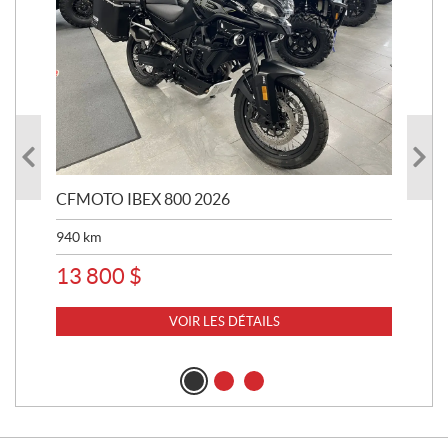
CFMOTO IBEX 800 2026
HA
940
km
63 
13 800
$
8 
VOIR LES DÉTAILS