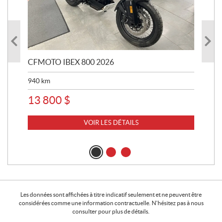
CFMOTO IBEX 800 2026
HA
940
km
63 
13 800
$
8 
VOIR LES DÉTAILS
Les données sont affichées à titre indicatif seulement et ne peuvent être
considérées comme une information contractuelle. N'hésitez pas à nous
consulter pour plus de détails.