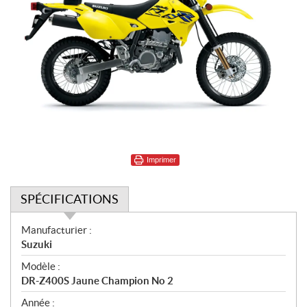
Imprimer
SPÉCIFICATIONS
S
Manufacturier :
p
Suzuki
é
Modèle :
c
DR-Z400S Jaune Champion No 2
i
f
Année :