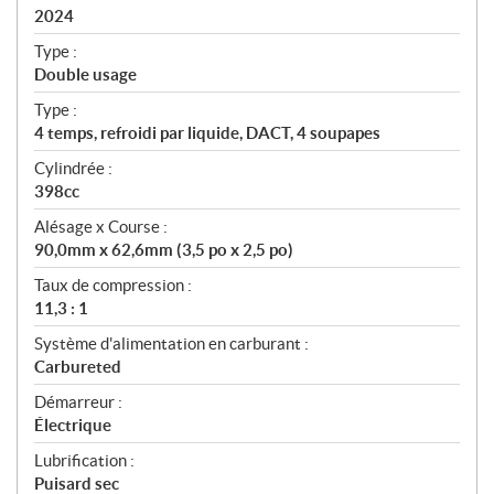
i
2024
c
Type :
a
Double usage
t
Type :
i
4 temps, refroidi par liquide, DACT, 4 soupapes
o
n
Cylindrée :
s
398cc
Alésage x Course :
90,0mm x 62,6mm (3,5 po x 2,5 po)
Taux de compression :
11,3 : 1
Système d'alimentation en carburant :
Carbureted
Démarreur :
Électrique
Lubrification :
Puisard sec