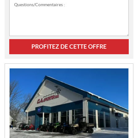
Questions/Commentaires :
PROFITEZ DE CETTE OFFRE
N
O
U
V
E
L
L
E
S