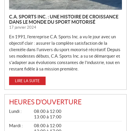
C.A. SPORTS INC. : UNE HISTOIRE DE CROISSANCE
DANS LE MONDE DU SPORT MOTORISÉ
17 janvier 2024
En 1991, l’entreprise C.A. Sports Inc. a vu le jour avec un
objectif clair : assurer la complète satisfaction de la
clientèle dans l’univers du sport motorisé récréatif. Depuis
ses modestes débuts, C.A. Sports Inc. a su se démarquer et
s’adapter aux évolutions constantes de l’industrie, tout en
restant fidèle à sa mission première.
LIRE LA SUITE
HEURES D'OUVERTURE
G
Lundi :
08:00 à 12:00
É
13:00 à 17:00
N
É
Mardi :
08:00 à 12:00
R