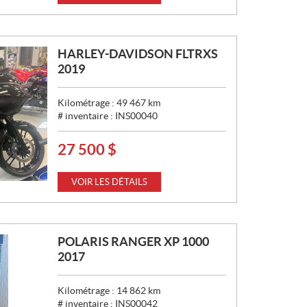
X
:
HARLEY-DAVIDSON FLTRXS
2019
Kilométrage :
49 467
km
# inventaire :
INS00040
27 500
$
P
R
I
VOIR LES DÉTAILS
X
:
POLARIS RANGER XP 1000
2017
Kilométrage :
14 862
km
# inventaire :
INS00042