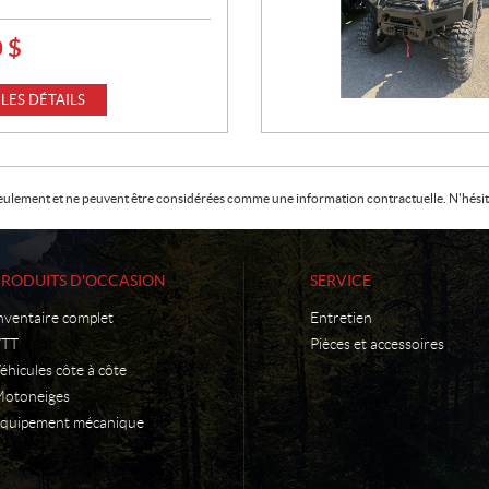
0
$
 LES DÉTAILS
f seulement et ne peuvent être considérées comme une information contractuelle. N'hésite
PRODUITS D'OCCASION
SERVICE
nventaire complet
Entretien
VTT
Pièces et accessoires
éhicules côte à côte
otoneiges
quipement mécanique