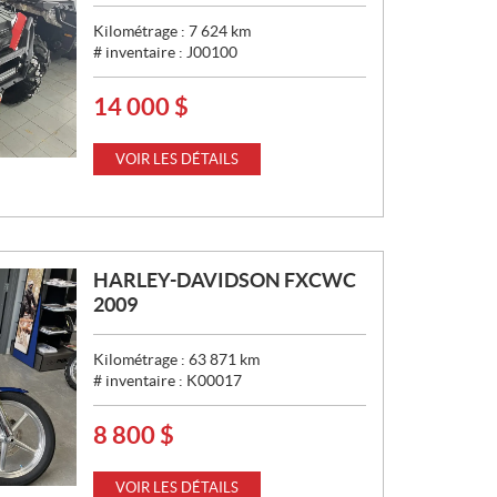
Kilométrage :
7 624
km
# inventaire :
J00100
14 000
$
P
R
I
VOIR LES DÉTAILS
X
:
HARLEY-DAVIDSON FXCWC
2009
Kilométrage :
63 871
km
# inventaire :
K00017
8 800
$
P
R
I
VOIR LES DÉTAILS