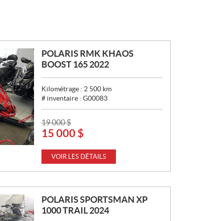
POLARIS RMK KHAOS
BOOST 165 2022
Kilométrage :
2 500
km
# inventaire :
G00083
P
19 000
$
15 000
$
R
I
X
VOIR LES DÉTAILS
:
POLARIS SPORTSMAN XP
1000 TRAIL 2024