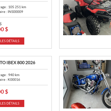
age :
105 251
km
aire :
INS00009
$
00
$
 LES DÉTAILS
O IBEX 800 2026
age :
940
km
aire :
K00016
00
$
 LES DÉTAILS