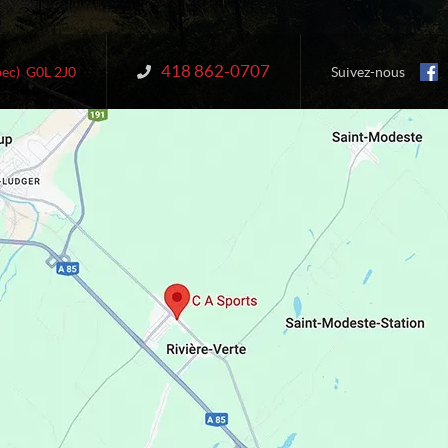
418 862-0707
Information :
ec)
G0L 2J0
Suivez-nous