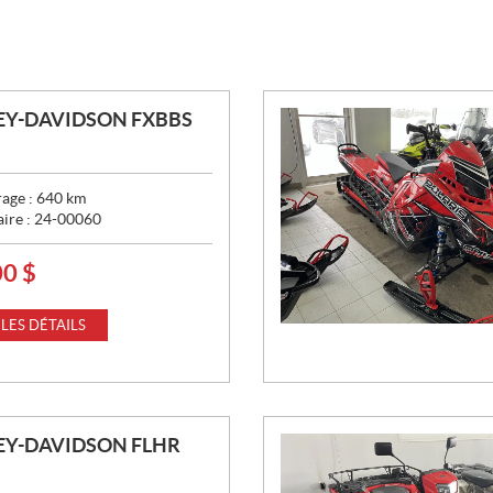
EY-DAVIDSON FXBBS
age :
640
km
aire :
24-00060
00
$
 LES DÉTAILS
EY-DAVIDSON FLHR