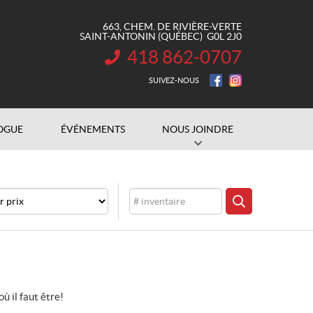
663, CHEM. DE RIVIÈRE-VERTE
SAINT-ANTONIN
(QUÉBEC)
G0L 2J0
418 862-0707
INFORMATION :
SUIVEZ-NOUS
OGUE
ÉVÉNEMENTS
NOUS JOINDRE
Inventaire
CHERCHER
où il faut être!