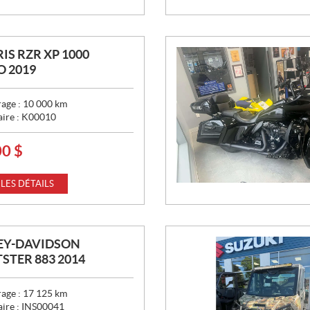
IS RZR XP 1000
 2019
age :
10 000
km
aire :
K00010
00
$
 LES DÉTAILS
EY-DAVIDSON
STER 883 2014
age :
17 125
km
aire :
INS00041