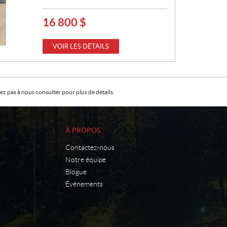
16 800
$
P
R
I
VOIR LES DÉTAILS
X
:
z pas à nous consulter pour plus de détails.
À PROPOS
Contactez-nous
Notre équipe
Blogue
Événements