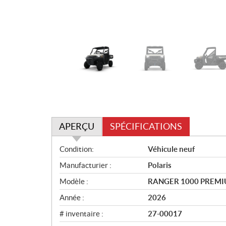
APERÇU
SPÉCIFICATIONS
A
Condition:
Véhicule neuf
p
Manufacturier :
Polaris
e
r
Modèle :
RANGER 1000 PREM
ç
Année :
2026
u
# inventaire :
27-00017