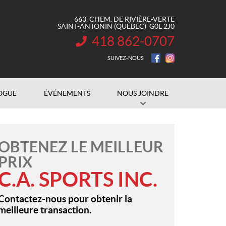
663, CHEM. DE RIVIÈRE-VERTE
SAINT-ANTONIN
(QUÉBEC)
G0L 2J0
418 862-0707
INFORMATION :
SUIVEZ-NOUS
OGUE
ÉVÉNEMENTS
NOUS JOINDRE
OBTENEZ LE MEILLEUR
PRIX
C.A. SPORTS INC.
Contactez-nous pour obtenir la
meilleure transaction.