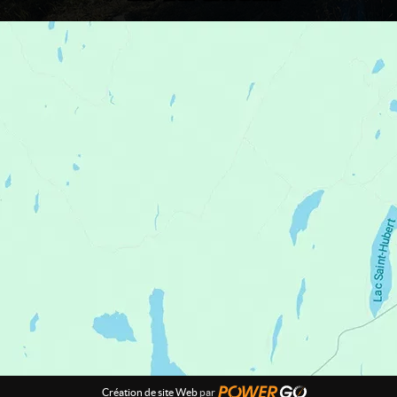
Création de site Web
par