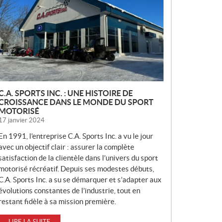
V
E
L
L
E
S
C.A. SPORTS INC. : UNE HISTOIRE DE
CROISSANCE DANS LE MONDE DU SPORT
MOTORISÉ
17 janvier 2024
En 1991, l’entreprise C.A. Sports Inc. a vu le jour
avec un objectif clair : assurer la complète
satisfaction de la clientèle dans l’univers du sport
motorisé récréatif. Depuis ses modestes débuts,
C.A. Sports Inc. a su se démarquer et s’adapter aux
évolutions constantes de l’industrie, tout en
restant fidèle à sa mission première.
LIRE LA SUITE