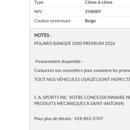
Type :
Côtes-à-côtes
NIV :
258089
Couleur extérieure :
Beige
N
NOTES :
o
POLARIS RANGER 1000 PREMIUM 2026
t
e
s
-Financement disponible -
Contactez nos conseillers pour connaitre les prom
TOUT NOS VÉHICULES USAGÉS SONT INSPECT
C.A. SPORTS INC. VOTRE CONCESSIONNAIRE 
PRODUITS MÉCANIQUES À SAINT-ANTONIN.
Pour plus de détails : 418-862-0707