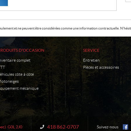
f seulement et ne peuvent être considérées comme une information contractuelle. N'hésite
PRODUITS D'OCCASION
SERVICE
nventaire complet
Entretien
VTT
Pièces et accessoires
éhicules côte à côte
otoneiges
quipement mécanique
418 862-0707
Information :
ec)
G0L 2J0
Suivez-nous