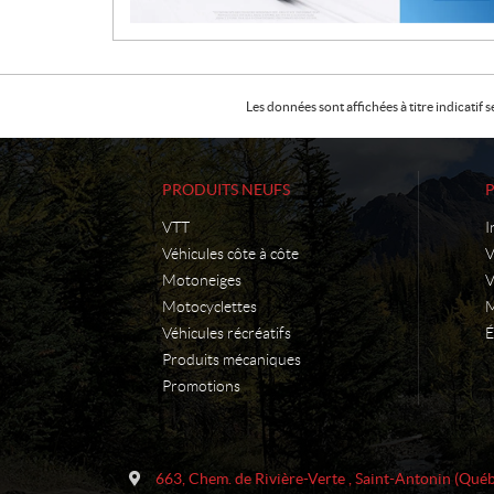
n
Les données sont affichées à titre indicati
PRODUITS NEUFS
VTT
I
Véhicules côte à côte
Motoneiges
V
Motocyclettes
M
Véhicules récréatifs
É
Produits mécaniques
Promotions
C
C
o
.
663, Chem. de Rivière-Verte
,
Saint-Antonin
(Québ