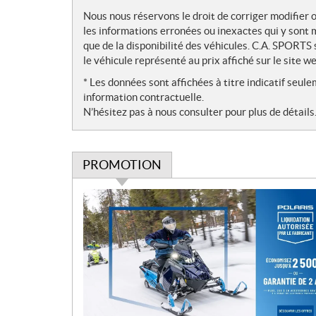
Nous nous réservons le droit de corriger modifier 
les informations erronées ou inexactes qui y sont
que de la disponibilité des véhicules. C.A. SPORTS 
le véhicule représenté au prix affiché sur le site we
* Les données sont affichées à titre indicatif se
information contractuelle.
N’hésitez pas à nous consulter pour plus de détails
PROMOTION
P
r
o
m
o
t
i
o