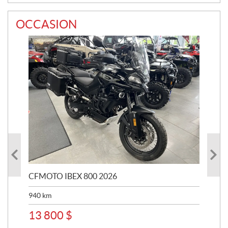
OCCASION
CFMOTO IBEX 800 2026
HA
940
km
63 
13 800
$
8 