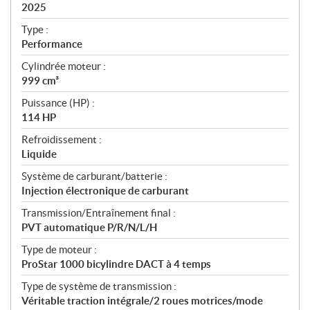
i
2025
c
Type :
a
Performance
t
Cylindrée moteur :
i
999 cm³
o
n
Puissance (HP) :
s
114 HP
Refroidissement :
Liquide
Système de carburant/batterie :
Injection électronique de carburant
Transmission/Entraînement final :
PVT automatique P/R/N/L/H
Type de moteur :
ProStar 1000 bicylindre DACT à 4 temps
Type de système de transmission :
Véritable traction intégrale/2 roues motrices/mode