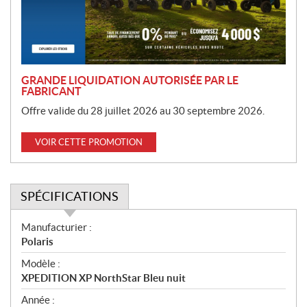
i
o
n
GRANDE LIQUIDATION AUTORISÉE PAR LE
FABRICANT
Offre valide du 28 juillet 2026 au 30 septembre 2026.
VOIR CETTE PROMOTION
SPÉCIFICATIONS
S
Manufacturier :
p
Polaris
é
Modèle :
c
XPEDITION XP NorthStar Bleu nuit
i
f
Année :