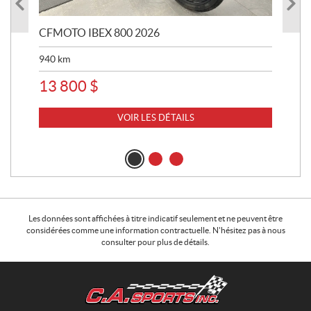
CFMOTO IBEX 800 2026
HA
940
km
63 
13 800
$
8 
VOIR LES DÉTAILS
Les données sont affichées à titre indicatif seulement et ne peuvent être
considérées comme une information contractuelle. N'hésitez pas à nous
consulter pour plus de détails.
C
C
o
.
n
A