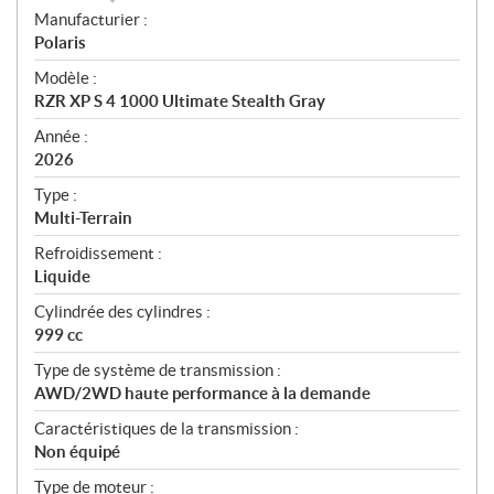
S
Manufacturier :
p
Polaris
é
Modèle :
c
RZR XP S 4 1000 Ultimate Stealth Gray
i
f
Année :
i
2026
c
Type :
a
Multi-Terrain
t
Refroidissement :
i
Liquide
o
n
Cylindrée des cylindres :
s
999 cc
Type de système de transmission :
AWD/2WD haute performance à la demande
Caractéristiques de la transmission :
Non équipé
Type de moteur :