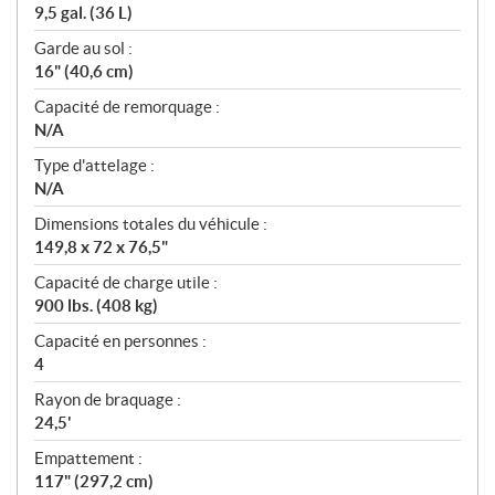
9,5 gal. (36 L)
Garde au sol :
16" (40,6 cm)
Capacité de remorquage :
N/A
Type d'attelage :
N/A
Dimensions totales du véhicule :
149,8 x 72 x 76,5"
Capacité de charge utile :
900 lbs. (408 kg)
Capacité en personnes :
4
Rayon de braquage :
24,5'
Empattement :
117" (297,2 cm)