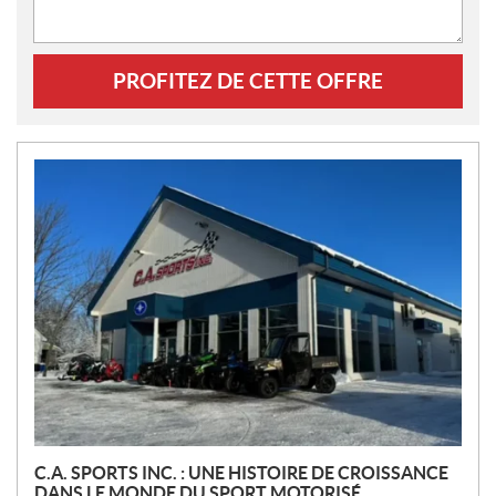
PROFITEZ DE CETTE OFFRE
N
O
U
V
E
L
L
E
S
C.A. SPORTS INC. : UNE HISTOIRE DE CROISSANCE
DANS LE MONDE DU SPORT MOTORISÉ