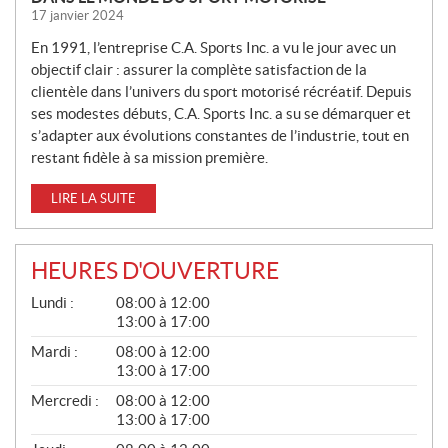
17 janvier 2024
En 1991, l’entreprise C.A. Sports Inc. a vu le jour avec un
objectif clair : assurer la complète satisfaction de la
clientèle dans l’univers du sport motorisé récréatif. Depuis
ses modestes débuts, C.A. Sports Inc. a su se démarquer et
s’adapter aux évolutions constantes de l’industrie, tout en
restant fidèle à sa mission première.
LIRE LA SUITE
HEURES D'OUVERTURE
G
Lundi :
08:00 à 12:00
É
13:00 à 17:00
N
É
Mardi :
08:00 à 12:00
R
13:00 à 17:00
A
L
Mercredi :
08:00 à 12:00
13:00 à 17:00