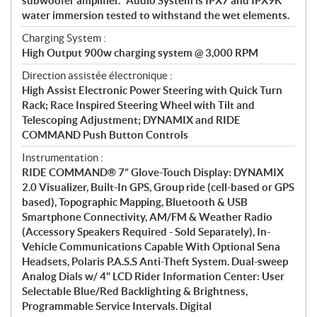
subwoofer amplifier. *Audio System is IPX7 and IPX9K
water immersion tested to withstand the wet elements.
Charging System :
High Output 900w charging system @ 3,000 RPM
Direction assistée électronique :
High Assist Electronic Power Steering with Quick Turn
Rack; Race Inspired Steering Wheel with Tilt and
Telescoping Adjustment; DYNAMIX and RIDE
COMMAND Push Button Controls
Instrumentation :
RIDE COMMAND® 7” Glove-Touch Display: DYNAMIX
2.0 Visualizer, Built-In GPS, Group ride (cell-based or GPS
based), Topographic Mapping, Bluetooth & USB
Smartphone Connectivity, AM/FM & Weather Radio
(Accessory Speakers Required - Sold Separately), In-
Vehicle Communications Capable With Optional Sena
Headsets, Polaris P.A.S.S Anti-Theft System. Dual-sweep
Analog Dials w/ 4" LCD Rider Information Center: User
Selectable Blue/Red Backlighting & Brightness,
Programmable Service Intervals. Digital