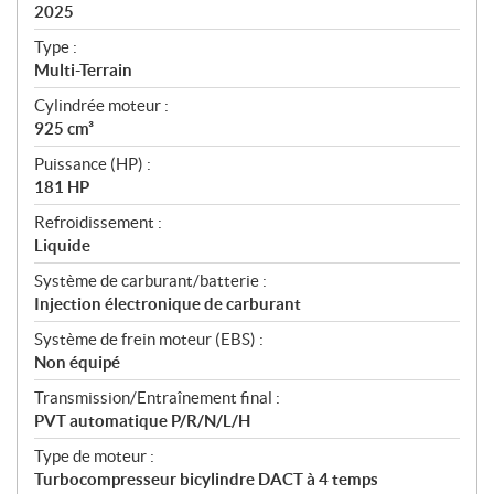
i
2025
c
Type :
a
Multi-Terrain
t
Cylindrée moteur :
i
925 cm³
o
n
Puissance (HP) :
s
181 HP
Refroidissement :
Liquide
Système de carburant/batterie :
Injection électronique de carburant
Système de frein moteur (EBS) :
Non équipé
Transmission/Entraînement final :
PVT automatique P/R/N/L/H
Type de moteur :
Turbocompresseur bicylindre DACT à 4 temps