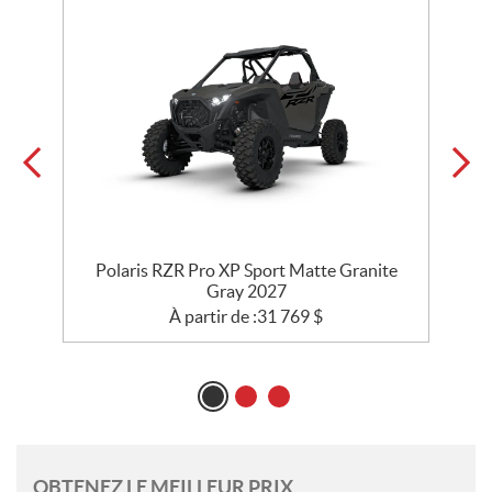
Polaris RZR Pro XP Sport Matte Granite
P
Gray 2027
À partir de :
31 769
$
OBTENEZ LE MEILLEUR PRIX