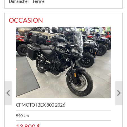
Dimanche :
Fermé
OCCASION
CFMOTO IBEX 800 2026
HA
940
km
63 
13 800
$
8 