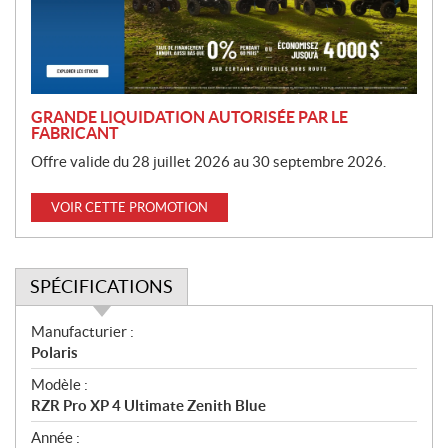
i
o
n
GRANDE LIQUIDATION AUTORISÉE PAR LE
FABRICANT
Offre valide du 28 juillet 2026 au 30 septembre 2026.
VOIR CETTE PROMOTION
SPÉCIFICATIONS
S
Manufacturier :
p
Polaris
é
Modèle :
c
RZR Pro XP 4 Ultimate Zenith Blue
i
f
Année :