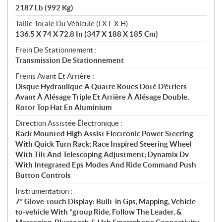
2187 Lb (992 Kg)
Taille Totale Du Véhicule (l X L X H) :
136.5 X 74 X 72.8 In (347 X 188 X 185 Cm)
Frein De Stationnement :
Transmission De Stationnement
Freins Avant Et Arrière :
Disque Hydraulique À Quatre Roues Doté D’étriers
Avant À Alésage Triple Et Arrière À Alésage Double,
Rotor Top Hat En Aluminium
Direction Assistée Électronique :
Rack Mounted High Assist Electronic Power Steering
With Quick Turn Rack; Race Inspired Steering Wheel
With Tilt And Telescoping Adjustment; Dynamix Dv
With Integrated Eps Modes And Ride Command Push
Button Controls
Instrumentation :
7” Glove-touch Display: Built-in Gps, Mapping, Vehicle-
to-vehicle With *group Ride, Follow The Leader, &