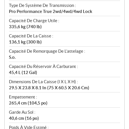
Type De Système De Transmission :
Pro Performance True 2wd/4wd/4wd Lock
Capacité De Charge Utile :
335,6 kg (740 lb)
Capacité De La Caisse :
136,1 kg (300 lb)
Capacité De Remorquage De L’attelage :
S.o.
Capacité Du Réservoir À Carburant :
45,4 L (12 Gal)
Dimensions De La Caisse (l X L X H) :
29.5 X 23.8 X 8.1 In (75 X 60.5 X 20.6 Cm)
Empattement :
265,4 cm (104,5 po)
Garde Au Sol :
40,6 cm (16 po)
Poids À Vide Estimé :