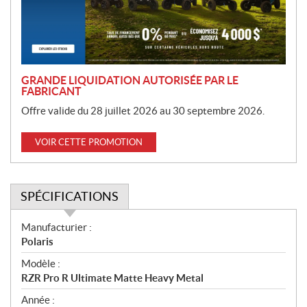
i
o
n
GRANDE LIQUIDATION AUTORISÉE PAR LE
FABRICANT
Offre valide du 28 juillet 2026 au 30 septembre 2026.
VOIR CETTE PROMOTION
SPÉCIFICATIONS
S
Manufacturier :
p
Polaris
é
Modèle :
c
RZR Pro R Ultimate Matte Heavy Metal
i
f
Année :