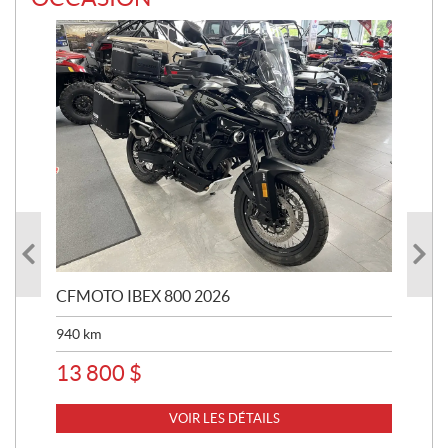
CFMOTO IBEX 800 2026
HA
940
km
63 
13 800
$
8 
VOIR LES DÉTAILS