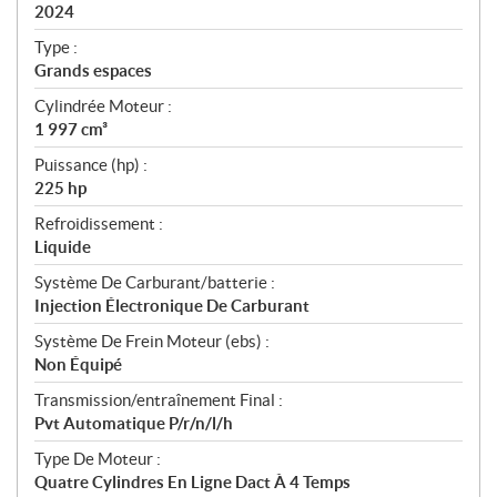
i
2024
c
Type :
a
Grands espaces
t
Cylindrée Moteur :
i
1 997 cm³
o
n
Puissance (hp) :
s
225 hp
Refroidissement :
Liquide
Système De Carburant/batterie :
Injection Électronique De Carburant
Système De Frein Moteur (ebs) :
Non Équipé
Transmission/entraînement Final :
Pvt Automatique P/r/n/l/h
Type De Moteur :
Quatre Cylindres En Ligne Dact À 4 Temps