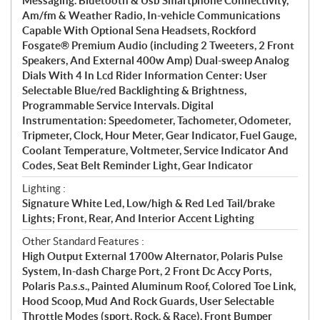
Messaging. Bluetooth & Usb Smartphone Connectivity,
Am/fm & Weather Radio, In-vehicle Communications
Capable With Optional Sena Headsets, Rockford
Fosgate® Premium Audio (including 2 Tweeters, 2 Front
Speakers, And External 400w Amp) Dual-sweep Analog
Dials With 4 In Lcd Rider Information Center: User
Selectable Blue/red Backlighting & Brightness,
Programmable Service Intervals. Digital
Instrumentation: Speedometer, Tachometer, Odometer,
Tripmeter, Clock, Hour Meter, Gear Indicator, Fuel Gauge,
Coolant Temperature, Voltmeter, Service Indicator And
Codes, Seat Belt Reminder Light, Gear Indicator
Lighting :
Signature White Led, Low/high & Red Led Tail/brake
Lights; Front, Rear, And Interior Accent Lighting
Other Standard Features :
High Output External 1700w Alternator, Polaris Pulse
System, In-dash Charge Port, 2 Front Dc Accy Ports,
Polaris P.a.s.s., Painted Aluminum Roof, Colored Toe Link,
Hood Scoop, Mud And Rock Guards, User Selectable
Throttle Modes (sport, Rock, & Race), Front Bumper