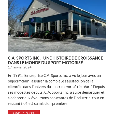
U
V
E
L
L
E
S
C.A. SPORTS INC. : UNE HISTOIRE DE CROISSANCE
DANS LE MONDE DU SPORT MOTORISÉ
17 janvier 2024
En 1991, l’entreprise C.A. Sports Inc. a vu le jour avec un
objectif clair : assurer la complète satisfaction de la
clientèle dans l’univers du sport motorisé récréatif. Depuis
ses modestes débuts, C.A. Sports Inc. a su se démarquer et
s’adapter aux évolutions constantes de l’industrie, tout en
restant fidèle à sa mission première.
LIRE LA SUITE