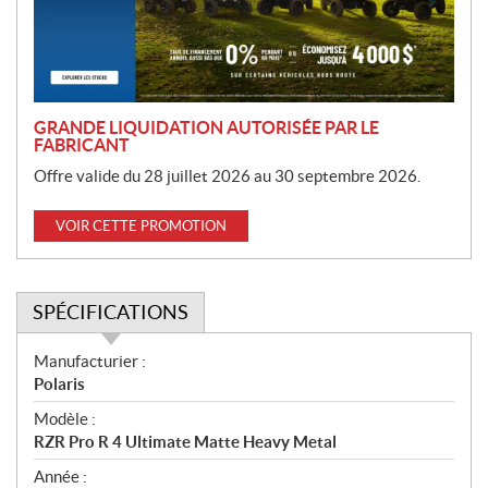
i
o
n
GRANDE LIQUIDATION AUTORISÉE PAR LE
FABRICANT
Offre valide du 28 juillet 2026 au 30 septembre 2026.
VOIR CETTE PROMOTION
SPÉCIFICATIONS
S
Manufacturier :
p
Polaris
é
Modèle :
c
RZR Pro R 4 Ultimate Matte Heavy Metal
i
f
Année :