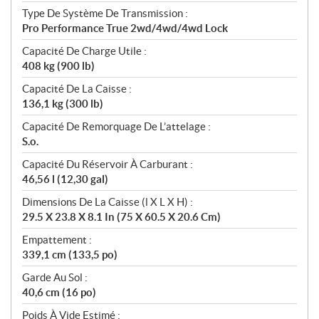
Type De Système De Transmission :
Pro Performance True 2wd/4wd/4wd Lock
Capacité De Charge Utile :
408 kg (900 lb)
Capacité De La Caisse :
136,1 kg (300 lb)
Capacité De Remorquage De L’attelage :
S.o.
Capacité Du Réservoir À Carburant :
46,56 l (12,30 gal)
Dimensions De La Caisse (l X L X H) :
29.5 X 23.8 X 8.1 In (75 X 60.5 X 20.6 Cm)
Empattement :
339,1 cm (133,5 po)
Garde Au Sol :
40,6 cm (16 po)
Poids À Vide Estimé :