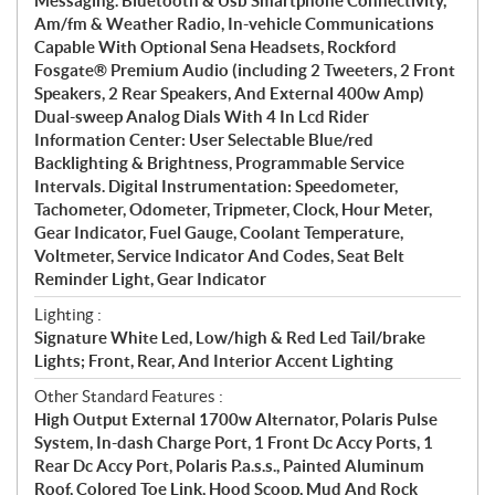
Messaging. Bluetooth & Usb Smartphone Connectivity,
Am/fm & Weather Radio, In-vehicle Communications
Capable With Optional Sena Headsets, Rockford
Fosgate® Premium Audio (including 2 Tweeters, 2 Front
Speakers, 2 Rear Speakers, And External 400w Amp)
Dual-sweep Analog Dials With 4 In Lcd Rider
Information Center: User Selectable Blue/red
Backlighting & Brightness, Programmable Service
Intervals. Digital Instrumentation: Speedometer,
Tachometer, Odometer, Tripmeter, Clock, Hour Meter,
Gear Indicator, Fuel Gauge, Coolant Temperature,
Voltmeter, Service Indicator And Codes, Seat Belt
Reminder Light, Gear Indicator
Lighting :
Signature White Led, Low/high & Red Led Tail/brake
Lights; Front, Rear, And Interior Accent Lighting
Other Standard Features :
High Output External 1700w Alternator, Polaris Pulse
System, In-dash Charge Port, 1 Front Dc Accy Ports, 1
Rear Dc Accy Port, Polaris P.a.s.s., Painted Aluminum
Roof, Colored Toe Link, Hood Scoop, Mud And Rock