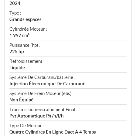
i
2024
c
Type :
a
Grands espaces
t
Cylindrée Moteur :
i
1 997 cm³
o
n
Puissance (hp) :
s
225 hp
Refroidissement :
Liquide
Système De Carburant/batterie :
Injection Électronique De Carburant
Système De Frein Moteur (ebs) :
Non Équipé
Transmission/entraînement Final :
Pvt Automatique P/r/n/l/h
Type De Moteur :
Quatre Cylindres En Ligne Dact À 4 Temps