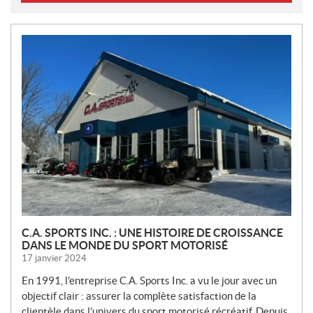
N
O
U
V
E
L
L
E
S
C.A. SPORTS INC. : UNE HISTOIRE DE CROISSANCE
DANS LE MONDE DU SPORT MOTORISÉ
17 janvier 2024
En 1991, l’entreprise C.A. Sports Inc. a vu le jour avec un
objectif clair : assurer la complète satisfaction de la
clientèle dans l’univers du sport motorisé récréatif. Depuis