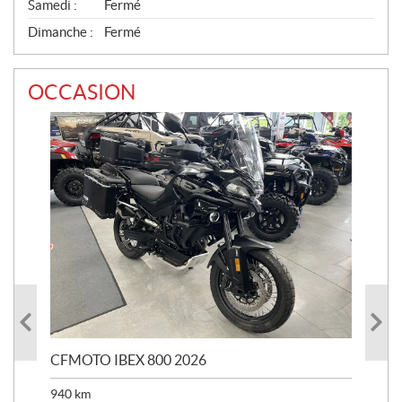
Samedi :
Fermé
Dimanche :
Fermé
OCCASION
CFMOTO IBEX 800 2026
HA
940
km
63 