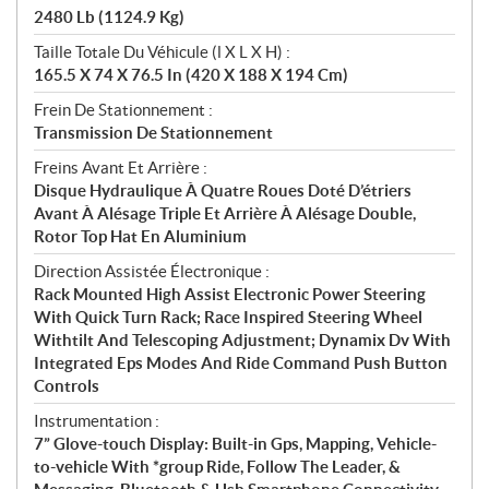
2480 Lb (1124.9 Kg)
Taille Totale Du Véhicule (l X L X H) :
165.5 X 74 X 76.5 In (420 X 188 X 194 Cm)
Frein De Stationnement :
Transmission De Stationnement
Freins Avant Et Arrière :
Disque Hydraulique À Quatre Roues Doté D’étriers
Avant À Alésage Triple Et Arrière À Alésage Double,
Rotor Top Hat En Aluminium
Direction Assistée Électronique :
Rack Mounted High Assist Electronic Power Steering
With Quick Turn Rack; Race Inspired Steering Wheel
Withtilt And Telescoping Adjustment; Dynamix Dv With
Integrated Eps Modes And Ride Command Push Button
Controls
Instrumentation :
7” Glove-touch Display: Built-in Gps, Mapping, Vehicle-
to-vehicle With *group Ride, Follow The Leader, &