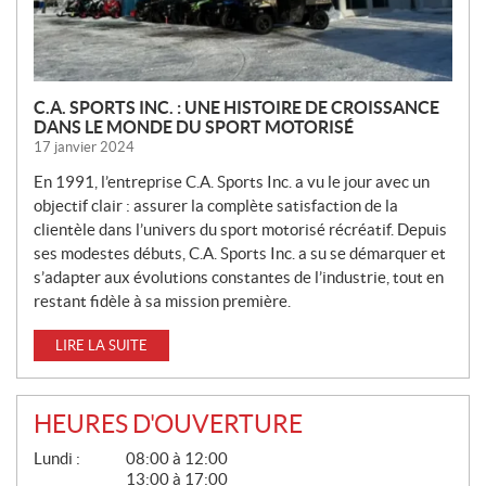
S
C.A. SPORTS INC. : UNE HISTOIRE DE CROISSANCE
DANS LE MONDE DU SPORT MOTORISÉ
17 janvier 2024
En 1991, l’entreprise C.A. Sports Inc. a vu le jour avec un
objectif clair : assurer la complète satisfaction de la
clientèle dans l’univers du sport motorisé récréatif. Depuis
ses modestes débuts, C.A. Sports Inc. a su se démarquer et
s’adapter aux évolutions constantes de l’industrie, tout en
restant fidèle à sa mission première.
LIRE LA SUITE
HEURES D'OUVERTURE
G
Lundi :
08:00 à 12:00
É
13:00 à 17:00