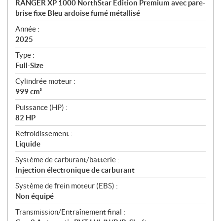
RANGER XP 1000 NorthStar Edition Premium avec pare-
i
brise fixe Bleu ardoise fumé métallisé
f
i
Année :
2025
c
a
Type :
t
Full-Size
i
Cylindrée moteur :
o
999 cm³
n
s
Puissance (HP) :
82 HP
Refroidissement :
Liquide
Système de carburant/batterie :
Injection électronique de carburant
Système de frein moteur (EBS) :
Non équipé
Transmission/Entraînement final :