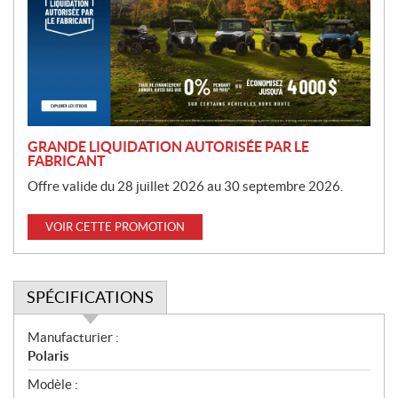
m
o
t
i
o
n
GRANDE LIQUIDATION AUTORISÉE PAR LE
FABRICANT
Offre valide du 28 juillet 2026 au 30 septembre 2026.
VOIR CETTE PROMOTION
SPÉCIFICATIONS
S
Manufacturier :
p
Polaris
é
Modèle :
c