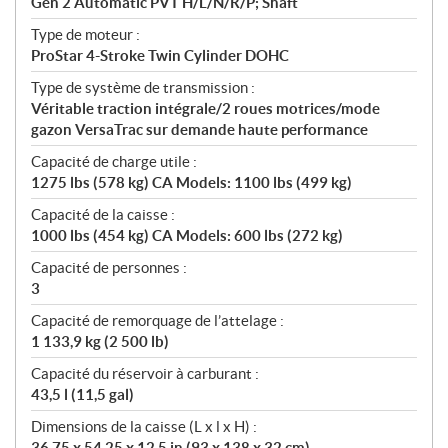
Gen 2 Automatic PVT H/L/N/R/P; Shaft
Type de moteur :
ProStar 4-Stroke Twin Cylinder DOHC
Type de système de transmission :
Véritable traction intégrale/2 roues motrices/mode
gazon VersaTrac sur demande haute performance
Capacité de charge utile :
1275 lbs (578 kg) CA Models: 1100 lbs (499 kg)
Capacité de la caisse :
1000 lbs (454 kg) CA Models: 600 lbs (272 kg)
Capacité de personnes :
3
Capacité de remorquage de l’attelage :
1 133,9 kg (2 500 lb)
Capacité du réservoir à carburant :
43,5 l (11,5 gal)
Dimensions de la caisse (L x l x H) :
36.75 x 54.25 x 12.5 in (93 x 138 x 32 cm)