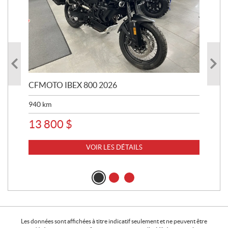
CFMOTO IBEX 800 2026
HA
940
km
63 
13 800
$
8 
VOIR LES DÉTAILS
Les données sont affichées à titre indicatif seulement et ne peuvent être