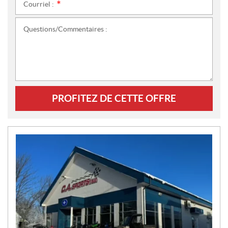
Courriel :
*
Questions/Commentaires :
PROFITEZ DE CETTE OFFRE
N
O
U
V
E
L
L
E