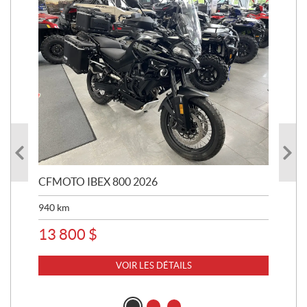
CFMOTO IBEX 800 2026
HA
940
km
63 
13 800
$
8 
VOIR LES DÉTAILS