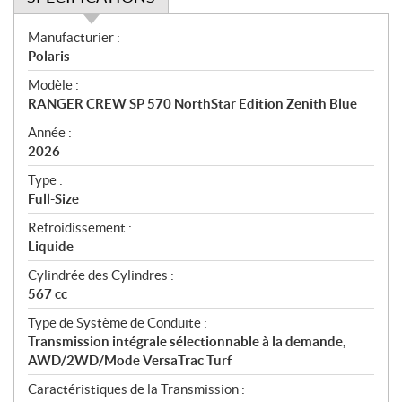
S
Manufacturier :
p
Polaris
é
Modèle :
c
RANGER CREW SP 570 NorthStar Edition Zenith Blue
i
f
Année :
i
2026
c
Type :
a
Full-Size
t
Refroidissement :
i
Liquide
o
n
Cylindrée des Cylindres :
s
567 cc
Type de Système de Conduite :
Transmission intégrale sélectionnable à la demande,
AWD/2WD/Mode VersaTrac Turf
Caractéristiques de la Transmission :