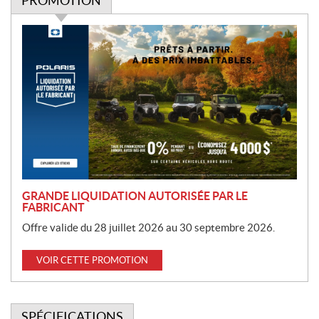
PROMOTION
P
r
o
m
o
t
i
o
n
GRANDE LIQUIDATION AUTORISÉE PAR LE
FABRICANT
Offre valide du 28 juillet 2026 au 30 septembre 2026.
VOIR CETTE PROMOTION
SPÉCIFICATIONS