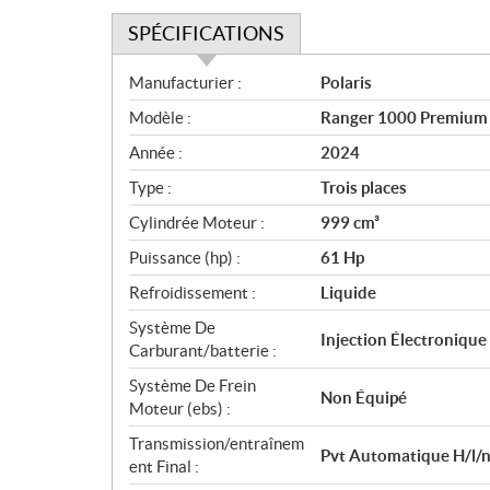
SPÉCIFICATIONS
S
Manufacturier :
Polaris
p
Modèle :
Ranger 1000 Premium 
é
c
Année :
2024
i
Type :
Trois places
f
i
Cylindrée Moteur :
999 cm³
c
Puissance (hp) :
61 Hp
a
Refroidissement :
Liquide
t
i
Système De
Injection Électroniqu
o
Carburant/batterie :
n
Système De Frein
s
Non Équipé
Moteur (ebs) :
Transmission/entraînem
Pvt Automatique H/l/n
ent Final :