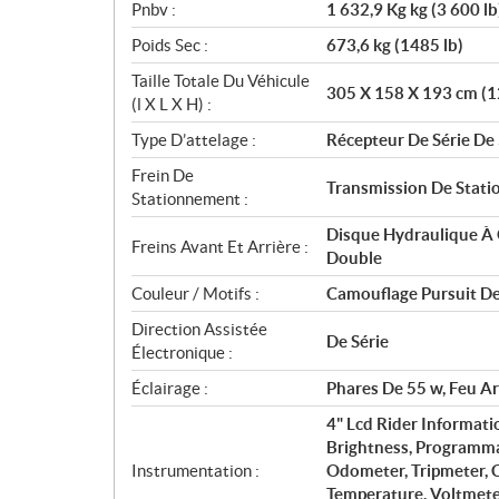
Pnbv :
1 632,9 Kg kg (3 600 lb
Poids Sec :
673,6 kg (1485 lb)
Taille Totale Du Véhicule
305 X 158 X 193 cm (1
(l X L X H) :
Type D’attelage :
Récepteur De Série De 
Frein De
Transmission De Stat
Stationnement :
Disque Hydraulique À 
Freins Avant Et Arrière :
Double
Couleur / Motifs :
Camouflage Pursuit De
Direction Assistée
De Série
Électronique :
Éclairage :
Phares De 55 w, Feu Ar
4" Lcd Rider Informati
Brightness, Programma
Instrumentation :
Odometer, Tripmeter, C
Temperature, Voltmeter