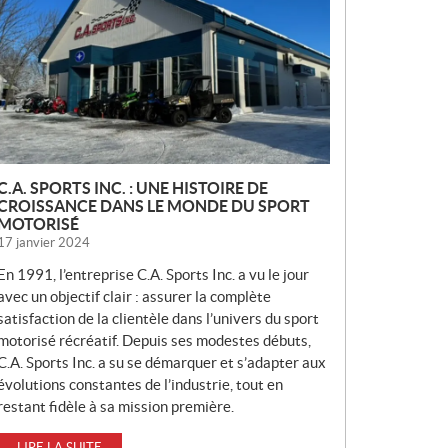
V
E
L
L
E
S
C.A. SPORTS INC. : UNE HISTOIRE DE
CROISSANCE DANS LE MONDE DU SPORT
MOTORISÉ
17 janvier 2024
En 1991, l’entreprise C.A. Sports Inc. a vu le jour
avec un objectif clair : assurer la complète
satisfaction de la clientèle dans l’univers du sport
motorisé récréatif. Depuis ses modestes débuts,
C.A. Sports Inc. a su se démarquer et s’adapter aux
évolutions constantes de l’industrie, tout en
restant fidèle à sa mission première.
LIRE LA SUITE