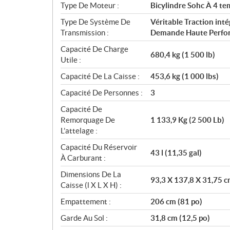
Type De Moteur :
Bicylindre Sohc À 4 te
Type De Système De
Véritable Traction in
Transmission :
Demande Haute Perfo
Capacité De Charge
680,4 kg (1 500 lb)
Utile :
Capacité De La Caisse :
453,6 kg (1 000 lbs)
Capacité De Personnes :
3
Capacité De
Remorquage De
1 133,9 Kg (2 500 Lb)
L’attelage :
Capacité Du Réservoir
43 l (11,35 gal)
À Carburant :
Dimensions De La
93,3 X 137,8 X 31,75 c
Caisse (l X L X H) :
Empattement :
206 cm (81 po)
Garde Au Sol :
31,8 cm (12,5 po)