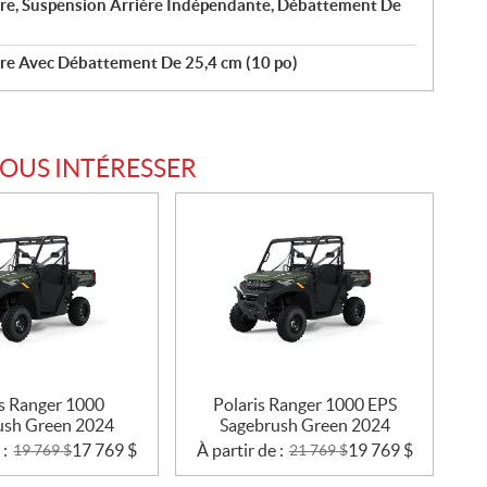
ire, Suspension Arrière Indépendante, Débattement De
ire Avec Débattement De 25,4 cm (10 po)
VOUS INTÉRESSER
is Ranger 1000
Polaris Ranger 1000 EPS
ush Green 2024
Sagebrush Green 2024
 :
17 769
$
À partir de :
19 769
$
19 769
$
21 769
$