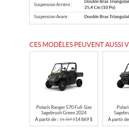
Double Bras Triangula
Suspension Arrière :
25,4 Cm (10 Po)
Suspension Avant :
Double Bras Triangula
CES MODÈLES PEUVENT AUSSI 
Polaris Ranger 570 Full-Size
Polar
Sagebrush Green 2024
Sagebr
À partir de :
14 869
$
À partir de
16 369
$